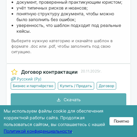
документ, проверенный практикующим юристом;
учёт типичных рисков и нюансов;
понятную структуру документа, чтобы можно
было заполнить без ошибок;
уверенность, что шаблон подходит под реальные
кейсы.
Выберите нужную категорию и скачайте шаблон в
формате .doc или .pdf, чтобы заполнить под свою
ситуацию.
Договор контрактации
20.11.2025г.
Русский (Ру)
Бизнес и партнёрство
Купить / Продать
Договор
Скачать
Мы используем файлы cookie для обеспечения
корректной работы сайта. Продолжая
Понятно
В предпросмотре показана только часть
пользоваться сайтом, вы соглашаетесь с нашей
документа. Полная версия доступна после
Политикой конфиденциальности
.
скачивания.