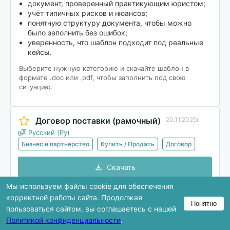
документ, проверенный практикующим юристом;
учёт типичных рисков и нюансов;
понятную структуру документа, чтобы можно
было заполнить без ошибок;
уверенность, что шаблон подходит под реальные
кейсы.
Выберите нужную категорию и скачайте шаблон в
формате .doc или .pdf, чтобы заполнить под свою
ситуацию.
Договор поставки (рамочный)
20.11.2025г.
Русский (Ру)
Бизнес и партнёрство
Купить / Продать
Договор
Скачать
Мы используем файлы cookie для обеспечения
корректной работы сайта. Продолжая
Понятно
В предпросмотре показана только часть
пользоваться сайтом, вы соглашаетесь с нашей
документа. Полная версия доступна после
Политикой конфиденциальности
.
скачивания.