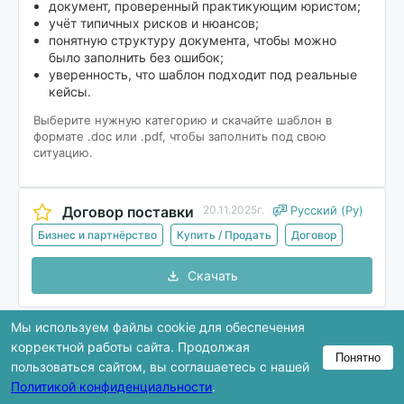
документ, проверенный практикующим юристом;
учёт типичных рисков и нюансов;
понятную структуру документа, чтобы можно
было заполнить без ошибок;
уверенность, что шаблон подходит под реальные
кейсы.
Выберите нужную категорию и скачайте шаблон в
формате .doc или .pdf, чтобы заполнить под свою
ситуацию.
Договор поставки
20.11.2025г.
Русский (Ру)
Бизнес и партнёрство
Купить / Продать
Договор
Скачать
Мы используем файлы cookie для обеспечения
В предпросмотре показана только часть
корректной работы сайта. Продолжая
Понятно
документа. Полная версия доступна после
пользоваться сайтом, вы соглашаетесь с нашей
скачивания.
Политикой конфиденциальности
.