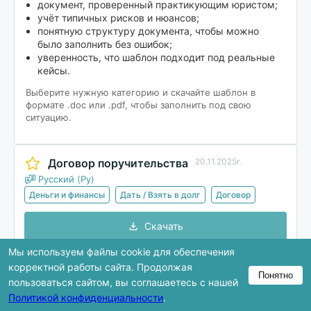
документ, проверенный практикующим юристом;
учёт типичных рисков и нюансов;
понятную структуру документа, чтобы можно
было заполнить без ошибок;
уверенность, что шаблон подходит под реальные
кейсы.
Выберите нужную категорию и скачайте шаблон в
формате .doc или .pdf, чтобы заполнить под свою
ситуацию.
Договор поручительства
20.11.2025г.
Русский (Ру)
Деньги и финансы
Дать / Взять в долг
Договор
Скачать
Мы используем файлы cookie для обеспечения
корректной работы сайта. Продолжая
Понятно
В предпросмотре показана только часть
пользоваться сайтом, вы соглашаетесь с нашей
документа. Полная версия доступна после
Политикой конфиденциальности
.
скачивания.