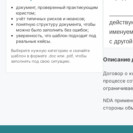
документ, проверенный практикующим
_______
юристом;
учёт типичных рисков и нюансов;
действу
понятную структуру документа, чтобы
можно было заполнить без ошибок;
именуем
уверенность, что шаблон подходит под
с другой
реальные кейсы.
Выберите нужную категорию и скачайте
1. ПРЕ
шаблон в формате .doc или .pdf, чтобы
Описание 
заполнить под свою ситуацию.
Для
Договор о к
процессе со
инф
ограничивае
стр
пер
NDA применя
стороны обм
упа
Кон