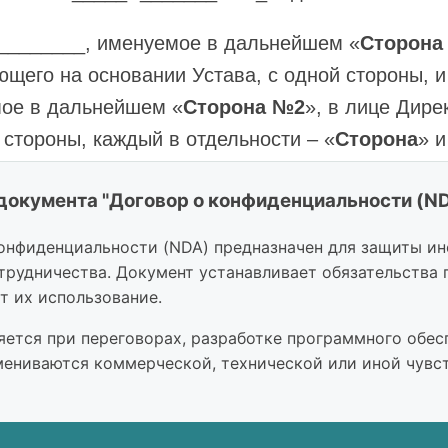
________, именуемое в дальнейшем «
Сторона
ющего на основании Устава, с одной стороны,
ое в дальнейшем «
Сторона №2
», в лице Дире
 стороны, каждый в отдельности – «
Сторона
» и
ДМЕТ ДОГОВОРА
документа "Договор о конфиденциальности (N
 целей настоящего Соглашения «Конфиденциа
онфиденциальности (NDA) предназначен для защиты и
трудничества. Документ устанавливает обязательства
ормацию, относящуюся к Сторонам, в том числ
т их использование.
уктуре и структуре собственности, сведениям о
едаваемой с пометкой «конфиденциальная» на 
ется при переговорах, разработке программного обеспе
ениваются коммерческой, технической или иной чувс
ковке, или сопровождаемой устными заявления
фиденциальная информация используется для 