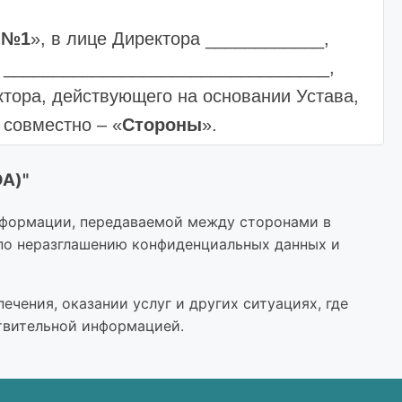
 №1
», в лице Директора ____________,
 и _________________________________,
ктора, действующего на основании Устава,
 совместно – «
Стороны
».
DA)"
льная информация» означает любую
нформации, передаваемой между сторонами в
 по неразглашению конфиденциальных данных и
е относящуюся к: Организационной
 товарообороте, иной информации,
предоставляемом носителе или его
чения, оказании услуг и других ситуациях, где
твительной информацией.
ми о ее конфиденциальности.
целей: ________________
(укажите цели)_.