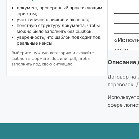
документ, проверенный практикующим
_______
юристом;
_______
учёт типичных рисков и нюансов;
понятную структуру документа, чтобы
_______
можно было заполнить без ошибок;
уверенность, что шаблон подходит под
«
Испол
реальные кейсы.
лице __
Выберите нужную категорию и скачайте
шаблон в формате .doc или .pdf, чтобы
_______
Описание 
заполнить под свою ситуацию.
другой 
Договор на 
дальней
перевозок. 
1. ПРЕ
Используетс
сфере логис
1.1. Пр
по орган
место п