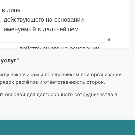
 в лице
 действующего на основании
, именуемый в дальнейшем
__________________________________ в
____, действующего на основании
, именуемый в дальнейшем «
Заказчик
», с
услуг"
заключили настоящий договор, в
ежду заказчиком и перевозчиком при организации
рядок расчётов и ответственность сторон.
т основой для долгосрочного сотрудничества в
е Исполнителем полного комплекса услуг
язи с переездом последнего на новое
_______________ .