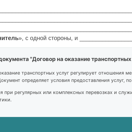
_________________________________________
_________________________________________,
_________________________________________
нитель
», с одной стороны, и ______________
__________________________________________
_________________________________________
документа "Договор на оказание транспортных 
стороны, именуемые в дальнейшем «Стороны», 
оказание транспортных услуг регулирует отношения м
шем «
Договор
», о нижеследующем:
Документ определяет условия предоставления услуг, по
ДМЕТ ДОГОВОРА
я при регулярных или комплексных перевозках и служи
тики.
едметом настоящего договора является оказани
изации перевозки вещей (груза) Заказчика в св
о адресу: _________________________________