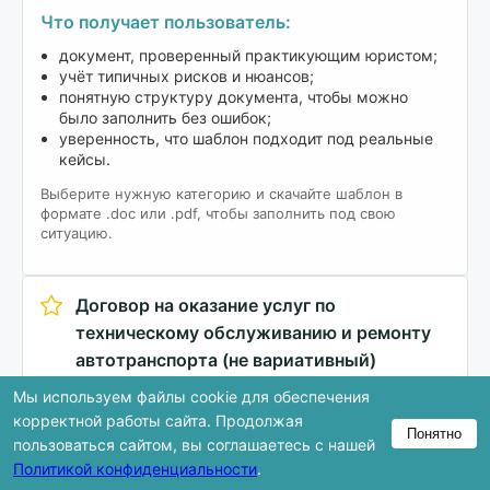
Что получает пользователь:
документ, проверенный практикующим юристом;
учёт типичных рисков и нюансов;
понятную структуру документа, чтобы можно
было заполнить без ошибок;
уверенность, что шаблон подходит под реальные
кейсы.
Выберите нужную категорию и скачайте шаблон в
формате .doc или .pdf, чтобы заполнить под свою
ситуацию.
Договор на оказание услуг по
техническому обслуживанию и ремонту
автотранспорта (не вариативный)
18.11.2025г.
Русский (Ру)
Мы используем файлы cookie для обеспечения
Автомобиль и транспорт
Заказать / Оказать услуги
корректной работы сайта. Продолжая
Понятно
Договор
пользоваться сайтом, вы соглашаетесь с нашей
Политикой конфиденциальности
.
Скачать