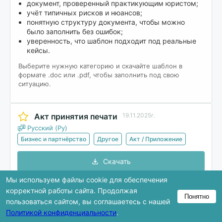
документ, проверенный практикующим юристом;
учёт типичных рисков и нюансов;
понятную структуру документа, чтобы можно
было заполнить без ошибок;
уверенность, что шаблон подходит под реальные
кейсы.
Выберите нужную категорию и скачайте шаблон в
формате .doc или .pdf, чтобы заполнить под свою
ситуацию.
Акт принятия печати
19.11.2025г.
Русский (Ру)
Бизнес и партнёрство
Другое
Акт / Приложение
Скачать
Мы используем файлы cookie для обеспечения
корректной работы сайта. Продолжая
Понятно
В предпросмотре показана только часть
пользоваться сайтом, вы соглашаетесь с нашей
документа. Полная версия доступна после
Политикой конфиденциальности
.
скачивания.