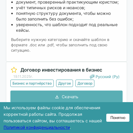
документ, проверенный практикующим юристом;
учёт типичных рисков и нюансов;
понятную структуру документа, чтобы можно
было заполнить без ошибок;
уверенность, что шаблон подходит под реальные
кейсы.
Выберите нужную категорию и скачайте шаблон в
формате .doc или .pdf, чтобы заполнить под свою
ситуацию.
Договор инвестирования в бизнес
19.11.2025г.
Русский (Ру)
Бизнес и партнёрство
Другое
Договор
Скачать
Мы используем файлы cookie для обеспечения
корректной работы сайта. Продолжая
Понятно
В предпросмотре показана только часть
пользоваться сайтом, вы соглашаетесь с нашей
документа. Полная версия доступна после
Политикой конфиденциальности
.
скачивания.