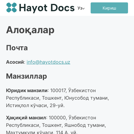
Уз
Кириш
Алоқалар
Почта
Асосий
:
info@hayotdocs.uz
Манзиллар
Юридик манзили
: 100017, Ўзбекистон
Республикаси, Тошкент, Юнусобод тумани,
Истиқлол кўчаси, 29-уй.
Ҳақиқий манзил
: 100000, Ўзбекистон
Республикаси, Тошкент, Яшнобод тумани,
Махтумқули кўчаси, 114 А. уй.