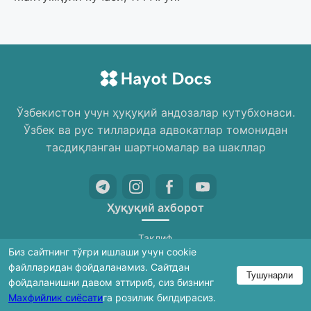
Ўзбекистон учун ҳуқуқий андозалар кутубхонаси.
Ўзбек ва рус тилларида адвокатлар томонидан
тасдиқланган шартномалар ва шакллар
Ҳуқуқий ахборот
Таклиф
Биз сайтнинг тўғри ишлаши учун cookie
Махфийлик сиёсати
файлларидан фойдаланамиз. Сайтдан
Тушунарли
Фойдаланувчи шартномаси
фойдаланишни давом эттириб, сиз бизнинг
Махфийлик сиёсати
га розилик билдирасиз.
Жавобгарликдан воз кечиш