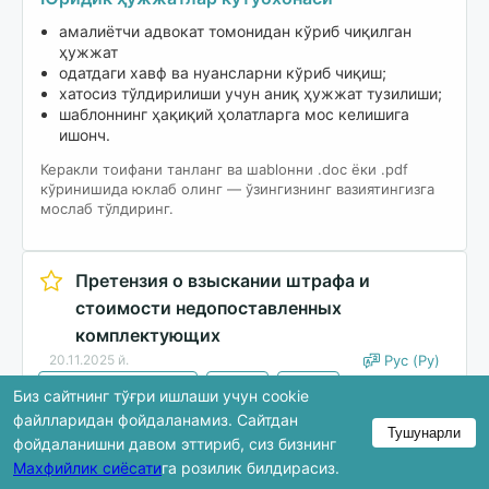
амалиётчи адвокат томонидан кўриб чиқилган
ҳужжат
одатдаги хавф ва нуансларни кўриб чиқиш;
хатосиз тўлдирилиши учун аниқ ҳужжат тузилиши;
шаблоннинг ҳақиқий ҳолатларга мос келишига
ишонч.
Керакли тоифани танланг ва шablонни .doc ёки .pdf
кўринишида юклаб олинг — ўзингизнинг вазиятингизга
мослаб тўлдиринг.
Претензия о взыскании штрафа и
стоимости недопоставленных
комплектующих
20.11.2025 й.
Рус (Ру)
Бизнес и партнёрство
Другое
Другое
Биз сайтнинг тўғри ишлаши учун cookie
файлларидан фойдаланамиз. Сайтдан
Тушунарли
Юклаб олиш
фойдаланишни давом эттириб, сиз бизнинг
Махфийлик сиёсати
га розилик билдирасиз.