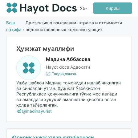
Уз
Кириш
Бош
Претензия о взыскании штрафа и стоимости
саҳифа
/
недопоставленных комплектующих
Ҳужжат муаллифи
Мадина Аббасова
Hayot docs Адвокати
Тасдиқланган
Ушбу шаблон Мадина томонидан ишлаб чиқилган
ва синовдан ўтган. Ҳужжат Ўзбекистон
Республикаси қонунчилигига тўлиқ мос келади
ва амалдаги ҳуқуқий амалиётни ҳисобга олган
ҳолда тайёрланган.
@madinayurist
Юридик ҳужжатлар кутубхонаси