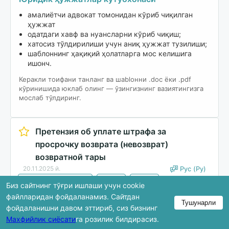
амалиётчи адвокат томонидан кўриб чиқилган
ҳужжат
одатдаги хавф ва нуансларни кўриб чиқиш;
хатосиз тўлдирилиши учун аниқ ҳужжат тузилиши;
шаблоннинг ҳақиқий ҳолатларга мос келишига
ишонч.
Керакли тоифани танланг ва шablонни .doc ёки .pdf
кўринишида юклаб олинг — ўзингизнинг вазиятингизга
мослаб тўлдиринг.
Претензия об уплате штрафа за
просрочку возврата (невозврат)
возвратной тары
20.11.2025 й.
Рус (Ру)
Бизнес и партнёрство
Другое
Другое
Биз сайтнинг тўғри ишлаши учун cookie
файлларидан фойдаланамиз. Сайтдан
Тушунарли
Юклаб олиш
фойдаланишни давом эттириб, сиз бизнинг
Махфийлик сиёсати
га розилик билдирасиз.