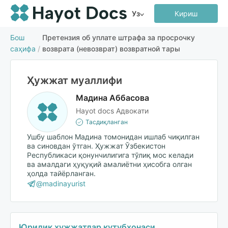
Уз
Кириш
Бош
Претензия об уплате штрафа за просрочку
саҳифа
/
возврата (невозврат) возвратной тары
Ҳужжат муаллифи
Мадина Аббасова
Hayot docs Адвокати
Тасдиқланган
Ушбу шаблон Мадина томонидан ишлаб чиқилган
ва синовдан ўтган. Ҳужжат Ўзбекистон
Республикаси қонунчилигига тўлиқ мос келади
ва амалдаги ҳуқуқий амалиётни ҳисобга олган
ҳолда тайёрланган.
@madinayurist
Юридик ҳужжатлар кутубхонаси