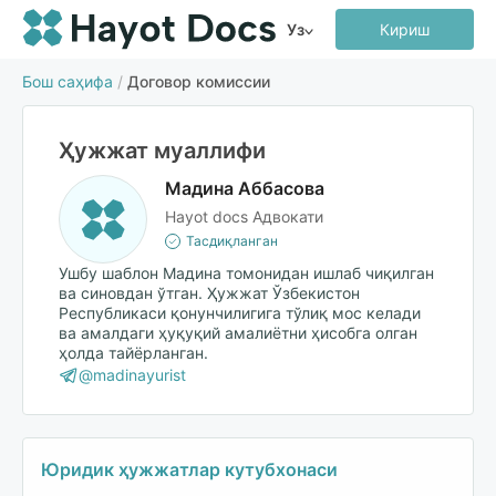
Уз
Кириш
Бош саҳифа
/
Договор комиссии
Ҳужжат муаллифи
Мадина Аббасова
Hayot docs Адвокати
Тасдиқланган
Ушбу шаблон Мадина томонидан ишлаб чиқилган
ва синовдан ўтган. Ҳужжат Ўзбекистон
Республикаси қонунчилигига тўлиқ мос келади
ва амалдаги ҳуқуқий амалиётни ҳисобга олган
ҳолда тайёрланган.
@madinayurist
Юридик ҳужжатлар кутубхонаси