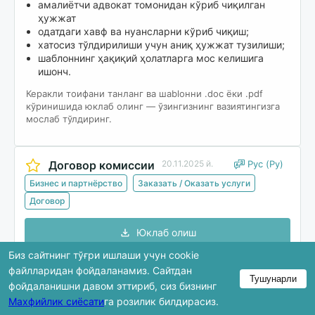
амалиётчи адвокат томонидан кўриб чиқилган
ҳужжат
одатдаги хавф ва нуансларни кўриб чиқиш;
хатосиз тўлдирилиши учун аниқ ҳужжат тузилиши;
шаблоннинг ҳақиқий ҳолатларга мос келишига
ишонч.
Керакли тоифани танланг ва шablонни .doc ёки .pdf
кўринишида юклаб олинг — ўзингизнинг вазиятингизга
мослаб тўлдиринг.
Договор комиссии
20.11.2025 й.
Рус (Ру)
Бизнес и партнёрство
Заказать / Оказать услуги
Договор
Юклаб олиш
Биз сайтнинг тўғри ишлаши учун cookie
файлларидан фойдаланамиз. Сайтдан
Тушунарли
Кўриб чиқишда ҳужжатнинг фақат бир қисми
фойдаланишни давом эттириб, сиз бизнинг
кўрсатилади. Тўлиқ версия юклаб олингандан кейин
Махфийлик сиёсати
га розилик билдирасиз.
мавжуд бўлади.