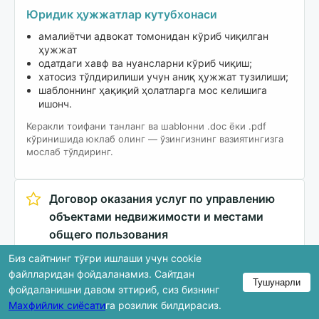
Юридик ҳужжатлар кутубхонаси
амалиётчи адвокат томонидан кўриб чиқилган
ҳужжат
одатдаги хавф ва нуансларни кўриб чиқиш;
хатосиз тўлдирилиши учун аниқ ҳужжат тузилиши;
шаблоннинг ҳақиқий ҳолатларга мос келишига
ишонч.
Керакли тоифани танланг ва шablонни .doc ёки .pdf
кўринишида юклаб олинг — ўзингизнинг вазиятингизга
мослаб тўлдиринг.
Договор оказания услуг по управлению
объектами недвижимости и местами
общего пользования
20.11.2025 й.
Рус (Ру)
Биз сайтнинг тўғри ишлаши учун cookie
Бизнес и партнёрство
Заказать / Оказать услуги
файлларидан фойдаланамиз. Сайтдан
Тушунарли
Договор
фойдаланишни давом эттириб, сиз бизнинг
Махфийлик сиёсати
га розилик билдирасиз.
Юклаб олиш