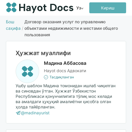
Уз
Кириш
Бош
Договор оказания услуг по управлению
саҳифа
/
объектами недвижимости и местами общего
пользования
Ҳужжат муаллифи
Мадина Аббасова
Hayot docs Адвокати
Тасдиқланган
Ушбу шаблон Мадина томонидан ишлаб чиқилган
ва синовдан ўтган. Ҳужжат Ўзбекистон
Республикаси қонунчилигига тўлиқ мос келади
ва амалдаги ҳуқуқий амалиётни ҳисобга олган
ҳолда тайёрланган.
@madinayurist