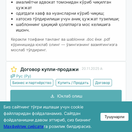
амалиётчи адвокат томонидан кўриб чиқилган
ҳужжат
одатдаги хавф ва нуансларни кўриб чиқиш;
хатосиз тўлдирилиши учун аниқ ҳужжат тузилиши;
шаблоннинг ҳақиқий ҳолатларга мос келишига
ишонч.
Керакли тоифани танланг ва шablонни .doc ёки .pdf
кўринишида юклаб олинг — ўзингизнинг вазиятингизга
мослаб тўлдиринг.
Договор купли-продажи
20.11.2025 й.
Рус (Ру)
Бизнес и партнёрство
Купить / Продать
Договор
Юклаб олиш
Биз сайтнинг тўғри ишлаши учун cookie
файлларидан фойдаланамиз. Сайтдан
Тушунарли
Кўриб чиқишда ҳужжатнинг фақат бир қисми
фойдаланишни давом эттириб, сиз бизнинг
кўрсатилади. Тўлиқ версия юклаб олингандан кейин
Махфийлик сиёсати
га розилик билдирасиз.
мавжуд бўлади.