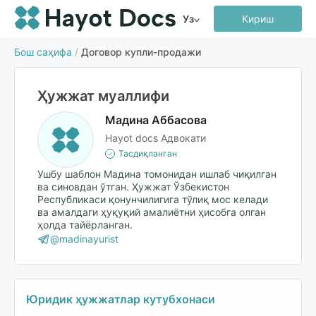
Уз
Кириш
Бош саҳифа
/
Договор купли-продажи
Ҳужжат муаллифи
Мадина Аббасова
Hayot docs Адвокати
Тасдиқланган
Ушбу шаблон Мадина томонидан ишлаб чиқилган
ва синовдан ўтган. Ҳужжат Ўзбекистон
Республикаси қонунчилигига тўлиқ мос келади
ва амалдаги ҳуқуқий амалиётни ҳисобга олган
ҳолда тайёрланган.
@madinayurist
Юридик ҳужжатлар кутубхонаси