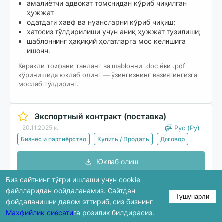
амалиётчи адвокат томонидан кўриб чиқилган
ҳужжат
одатдаги хавф ва нуансларни кўриб чиқиш;
хатосиз тўлдирилиши учун аниқ ҳужжат тузилиши;
шаблоннинг ҳақиқий ҳолатларга мос келишига
ишонч.
Керакли тоифани танланг ва шablонни .doc ёки .pdf
кўринишида юклаб олинг — ўзингизнинг вазиятингизга
мослаб тўлдиринг.
Экспортный контракт (поставка)
20.11.2025 й.
Рус (Ру)
Бизнес и партнёрство
Купить / Продать
Договор
Юклаб олиш
Биз сайтнинг тўғри ишлаши учун cookie
файлларидан фойдаланамиз. Сайтдан
Тушунарли
Кўриб чиқишда ҳужжатнинг фақат бир қисми
фойдаланишни давом эттириб, сиз бизнинг
кўрсатилади. Тўлиқ версия юклаб олингандан кейин
Махфийлик сиёсати
га розилик билдирасиз.
мавжуд бўлади.