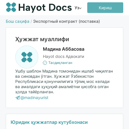
Уз
Кириш
Бош саҳифа
/
Экспортный контракт (поставка)
Ҳужжат муаллифи
Мадина Аббасова
Hayot docs Адвокати
Тасдиқланган
Ушбу шаблон Мадина томонидан ишлаб чиқилган
ва синовдан ўтган. Ҳужжат Ўзбекистон
Республикаси қонунчилигига тўлиқ мос келади
ва амалдаги ҳуқуқий амалиётни ҳисобга олган
ҳолда тайёрланган.
@madinayurist
Юридик ҳужжатлар кутубхонаси