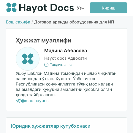
Уз
Кириш
Бош саҳифа
/
Договор аренды оборудования для ИП
Ҳужжат муаллифи
Мадина Аббасова
Hayot docs Адвокати
Тасдиқланган
Ушбу шаблон Мадина томонидан ишлаб чиқилган
ва синовдан ўтган. Ҳужжат Ўзбекистон
Республикаси қонунчилигига тўлиқ мос келади
ва амалдаги ҳуқуқий амалиётни ҳисобга олган
ҳолда тайёрланган.
@madinayurist
Юридик ҳужжатлар кутубхонаси