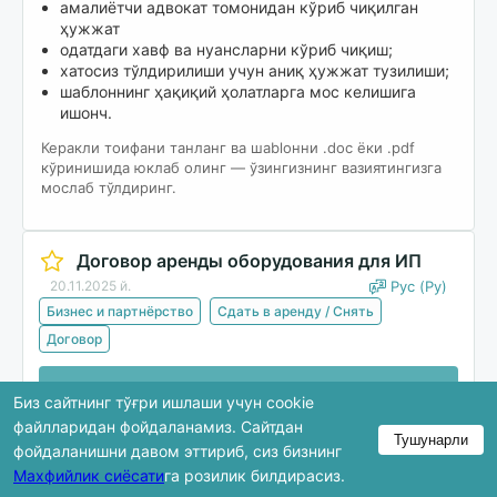
амалиётчи адвокат томонидан кўриб чиқилган
ҳужжат
одатдаги хавф ва нуансларни кўриб чиқиш;
хатосиз тўлдирилиши учун аниқ ҳужжат тузилиши;
шаблоннинг ҳақиқий ҳолатларга мос келишига
ишонч.
Керакли тоифани танланг ва шablонни .doc ёки .pdf
кўринишида юклаб олинг — ўзингизнинг вазиятингизга
мослаб тўлдиринг.
Договор аренды оборудования для ИП
20.11.2025 й.
Рус (Ру)
Бизнес и партнёрство
Сдать в аренду / Снять
Договор
Юклаб олиш
Биз сайтнинг тўғри ишлаши учун cookie
файлларидан фойдаланамиз. Сайтдан
Тушунарли
фойдаланишни давом эттириб, сиз бизнинг
Кўриб чиқишда ҳужжатнинг фақат бир қисми
Махфийлик сиёсати
га розилик билдирасиз.
кўрсатилади. Тўлиқ версия юклаб олингандан кейин