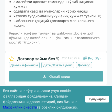
амалиётчи адвокат томонидан кўриб чиқилган
ҳужжат
одатдаги хавф ва нуансларни кўриб чиқиш;
хатосиз тўлдирилиши учун аниқ ҳужжат тузилиши;
шаблоннинг ҳақиқий ҳолатларга мос келишига
ишонч.
Керакли тоифани танланг ва шablонни .doc ёки .pdf
кўринишида юклаб олинг — ўзингизнинг вазиятингизга
мослаб тўлдиринг.
Договор займа без %
20.11.2025 й.
Рус (Ру)
Деньги и финансы
Дать / Взять в долг
Договор
Юклаб олиш
Биз сайтнинг тўғри ишлаши учун cookie
Кўриб чиқишда ҳужжатнинг фақат бир қисми
файлларидан фойдаланамиз. Сайтдан
Тушунарли
кўрсатилади. Тўлиқ версия юклаб олингандан кейин
фойдаланишни давом эттириб, сиз бизнинг
мавжуд бўлади.
Махфийлик сиёсати
га розилик билдирасиз.