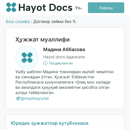
Уз
Кириш
Бош саҳифа
/
Договор займа без %
Ҳужжат муаллифи
Мадина Аббасова
Hayot docs Адвокати
Тасдиқланган
Ушбу шаблон Мадина томонидан ишлаб чиқилган
ва синовдан ўтган. Ҳужжат Ўзбекистон
Республикаси қонунчилигига тўлиқ мос келади
ва амалдаги ҳуқуқий амалиётни ҳисобга олган
ҳолда тайёрланган.
@madinayurist
Юридик ҳужжатлар кутубхонаси