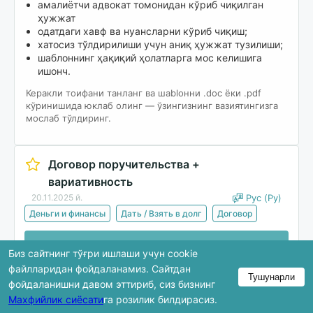
амалиётчи адвокат томонидан кўриб чиқилган
ҳужжат
одатдаги хавф ва нуансларни кўриб чиқиш;
хатосиз тўлдирилиши учун аниқ ҳужжат тузилиши;
шаблоннинг ҳақиқий ҳолатларга мос келишига
ишонч.
Керакли тоифани танланг ва шablонни .doc ёки .pdf
кўринишида юклаб олинг — ўзингизнинг вазиятингизга
мослаб тўлдиринг.
Договор поручительства +
вариативность
20.11.2025 й.
Рус (Ру)
Деньги и финансы
Дать / Взять в долг
Договор
Юклаб олиш
Биз сайтнинг тўғри ишлаши учун cookie
файлларидан фойдаланамиз. Сайтдан
Тушунарли
фойдаланишни давом эттириб, сиз бизнинг
Кўриб чиқишда ҳужжатнинг фақат бир қисми
Махфийлик сиёсати
га розилик билдирасиз.
кўрсатилади. Тўлиқ версия юклаб олингандан кейин