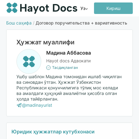
Уз
Кириш
Бош саҳифа
/
Договор поручительства + вариативность
Ҳужжат муаллифи
Мадина Аббасова
Hayot docs Адвокати
Тасдиқланган
Ушбу шаблон Мадина томонидан ишлаб чиқилган
ва синовдан ўтган. Ҳужжат Ўзбекистон
Республикаси қонунчилигига тўлиқ мос келади
ва амалдаги ҳуқуқий амалиётни ҳисобга олган
ҳолда тайёрланган.
@madinayurist
Юридик ҳужжатлар кутубхонаси