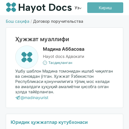
Уз
Кириш
Бош саҳифа
/
Договор поручительства
Ҳужжат муаллифи
Мадина Аббасова
Hayot docs Адвокати
Тасдиқланган
Ушбу шаблон Мадина томонидан ишлаб чиқилган
ва синовдан ўтган. Ҳужжат Ўзбекистон
Республикаси қонунчилигига тўлиқ мос келади
ва амалдаги ҳуқуқий амалиётни ҳисобга олган
ҳолда тайёрланган.
@madinayurist
Юридик ҳужжатлар кутубхонаси