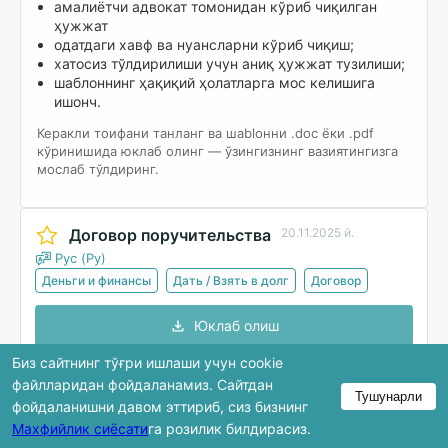
амалиётчи адвокат томонидан кўриб чиқилган
ҳужжат
одатдаги хавф ва нуансларни кўриб чиқиш;
хатосиз тўлдирилиши учун аниқ ҳужжат тузилиши;
шаблоннинг ҳақиқий ҳолатларга мос келишига
ишонч.
Керакли тоифани танланг ва шablонни .doc ёки .pdf
кўринишида юклаб олинг — ўзингизнинг вазиятингизга
мослаб тўлдиринг.
Договор поручительства
20.11.2025 й.
Рус (Ру)
Деньги и финансы
Дать / Взять в долг
Договор
Юклаб олиш
Биз сайтнинг тўғри ишлаши учун cookie
файлларидан фойдаланамиз. Сайтдан
Тушунарли
Кўриб чиқишда ҳужжатнинг фақат бир қисми
фойдаланишни давом эттириб, сиз бизнинг
кўрсатилади. Тўлиқ версия юклаб олингандан кейин
Махфийлик сиёсати
га розилик билдирасиз.
мавжуд бўлади.