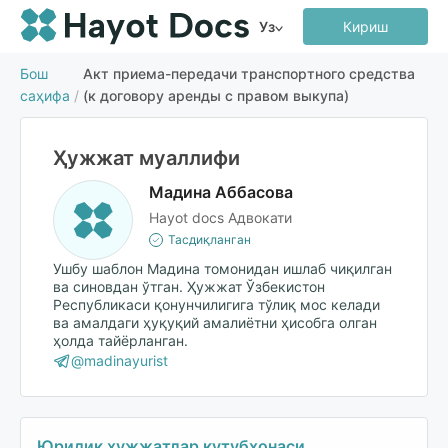
Уз
Кириш
Бош
Акт приема-передачи транспортного средства
саҳифа
/
(к договору аренды с правом выкупа)
Ҳужжат муаллифи
Мадина Аббасова
Hayot docs Адвокати
Тасдиқланган
Ушбу шаблон Мадина томонидан ишлаб чиқилган
ва синовдан ўтган. Ҳужжат Ўзбекистон
Республикаси қонунчилигига тўлиқ мос келади
ва амалдаги ҳуқуқий амалиётни ҳисобга олган
ҳолда тайёрланган.
@madinayurist
Юридик ҳужжатлар кутубхонаси