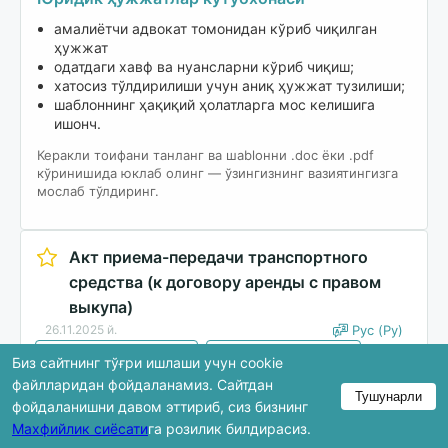
амалиётчи адвокат томонидан кўриб чиқилган
ҳужжат
одатдаги хавф ва нуансларни кўриб чиқиш;
хатосиз тўлдирилиши учун аниқ ҳужжат тузилиши;
шаблоннинг ҳақиқий ҳолатларга мос келишига
ишонч.
Керакли тоифани танланг ва шablонни .doc ёки .pdf
кўринишида юклаб олинг — ўзингизнинг вазиятингизга
мослаб тўлдиринг.
Акт приема-передачи транспортного
средства (к договору аренды с правом
выкупа)
26.11.2025 й.
Рус (Ру)
Автомобиль и транспорт
Сдать в аренду / Снять
Биз сайтнинг тўғри ишлаши учун cookie
Акт / Приложение
файлларидан фойдаланамиз. Сайтдан
Тушунарли
фойдаланишни давом эттириб, сиз бизнинг
Юклаб олиш
Махфийлик сиёсати
га розилик билдирасиз.