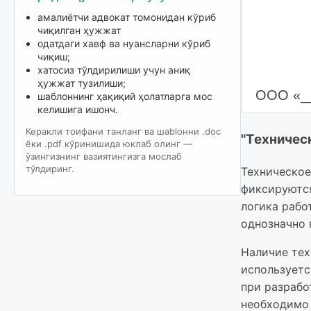
амалиётчи адвокат томонидан кўриб
чиқилган ҳужжат
одатдаги хавф ва нуансларни кўриб
чиқиш;
хатосиз тўлдирилиши учун аниқ
ҳужжат тузилиши;
ООО «__
шаблоннинг ҳақиқий ҳолатларга мос
келишига ишонч.
действу
Керакли тоифани танланг ва шablонни .doc
в дальн
ёки .pdf кўринишида юклаб олинг —
ўзингизнинг вазиятингизга мослаб
_______
тўлдиринг.
Техническое
рамках 
фиксируются
отчужде
логика рабо
однозначно 
.
Наличие тех
используетс
подписа
при разрабо
необходимо 