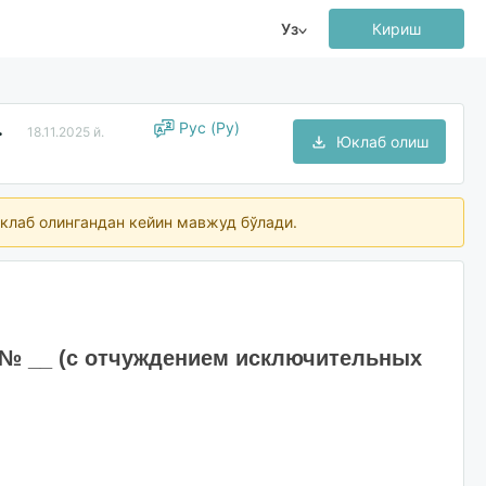
Уз
Кириш
 обеспечения)
Рус (Ру)
18.11.2025 й.
Юклаб олиш
клаб олингандан кейин мавжуд бўлади.
 № __ (с отчуждением исключительных