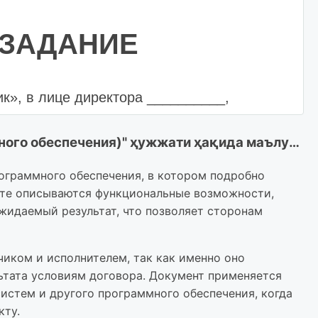
 ЗАДАНИЕ
», в лице директора __________,
 стороны, и ООО «__________», именуемое
"Техническое задание (к Договору на создание программного обеспечения)" ҳужжати ҳақида маълумот
_____ действующего (ей) на основании
тороны», а индивидуально - «Сторона» в
рограммного обеспечения, в котором подробно
здание программного обеспечения № __ (с
нте описываются функциональные возможности,
ожидаемый результат, что позволяет сторонам
иком и исполнителем, так как именно оно
ьтата условиям договора. Документ применяется
истем и другого программного обеспечения, когда
кту.