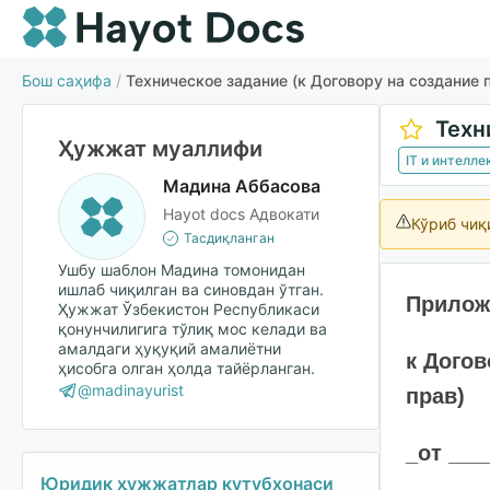
Бош саҳифа
/
Техническое задание (к Договору на создание
Ҳужжат муаллифи
IT и интелл
Мадина Аббасова
Hayot docs Адвокати
Кўриб чиқ
Тасдиқланган
Ушбу шаблон Мадина томонидан
ишлаб чиқилган ва синовдан ўтган.
Прилож
Ҳужжат Ўзбекистон Республикаси
қонунчилигига тўлиқ мос келади ва
амалдаги ҳуқуқий амалиётни
к Дого
ҳисобга олган ҳолда тайёрланган.
@madinayurist
прав)
_от ___
Юридик ҳужжатлар кутубхонаси