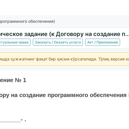
 программного обеспечения)
Техническое задание (к Договору на создание программного
ектуальные права
Заказать / Оказать услуги
Акт / Приложение
ишда ҳужжатнинг фақат бир қисми кўрсатилади. Тўлиқ версия ю
ение № 1
вору на создание программного обеспечения
_______- .