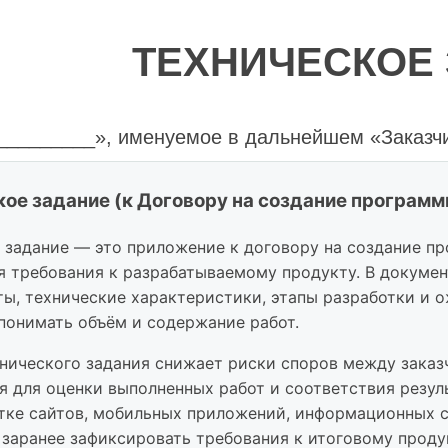
ТЕХНИЧЕСКОЕ
________», именуемое в дальнейшем «Заказчик
ющего (ей) на основании __________, с одной
ейшем «Исполнитель», в лице директора _____
___ с другой стороны, совместно именуемые «С
 задание — это приложение к договору на создание п
заключенного между Сторонами Договора на со
 требования к разрабатываемому продукту. В докуме
нием исключительных прав)
от ______
ты, технические характеристики, этапы разработки и 
понимать объём и содержание работ.
нического задания снижает риски споров между заказч
я для оценки выполненных работ и соответствия резул
ли настоящее Техническое задание:
тке сайтов, мобильных приложений, информационных с
заранее зафиксировать требования к итоговому проду