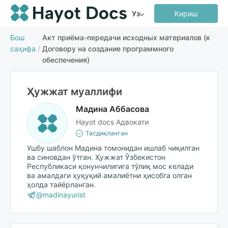
Уз
Кириш
Бош
Акт приёма-передачи исходных материалов (к
саҳифа
/
Договору на создание программного
обеспечения)
Ҳужжат муаллифи
Мадина Аббасова
Hayot docs Адвокати
Тасдиқланган
Ушбу шаблон Мадина томонидан ишлаб чиқилган
ва синовдан ўтган. Ҳужжат Ўзбекистон
Республикаси қонунчилигига тўлиқ мос келади
ва амалдаги ҳуқуқий амалиётни ҳисобга олган
ҳолда тайёрланган.
@madinayurist