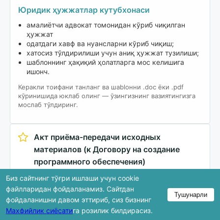
Юридик ҳужжатлар кутубхонаси
амалиётчи адвокат томонидан кўриб чиқилган
ҳужжат
одатдаги хавф ва нуансларни кўриб чиқиш;
хатосиз тўлдирилиши учун аниқ ҳужжат тузилиши;
шаблоннинг ҳақиқий ҳолатларга мос келишига
ишонч.
Керакли тоифани танланг ва шablонни .doc ёки .pdf
кўринишида юклаб олинг — ўзингизнинг вазиятингизга
мослаб тўлдиринг.
Акт приёма-передачи исходных
материалов (к Договору на создание
программного обеспечения)
18.11.2025 й.
Рус (Ру)
Биз сайтнинг тўғри ишлаши учун cookie
IT и интеллектуальные права
файлларидан фойдаланамиз. Сайтдан
Тушунарли
Заказать / Оказать услуги
Акт / Приложение
фойдаланишни давом эттириб, сиз бизнинг
Махфийлик сиёсати
га розилик билдирасиз.
Юклаб олиш