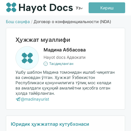
Уз
Кириш
Бош саҳифа
/
Договор о конфиденциальности (NDA)
Ҳужжат муаллифи
Мадина Аббасова
Hayot docs Адвокати
Тасдиқланган
Ушбу шаблон Мадина томонидан ишлаб чиқилган
ва синовдан ўтган. Ҳужжат Ўзбекистон
Республикаси қонунчилигига тўлиқ мос келади
ва амалдаги ҳуқуқий амалиётни ҳисобга олган
ҳолда тайёрланган.
@madinayurist
Юридик ҳужжатлар кутубхонаси