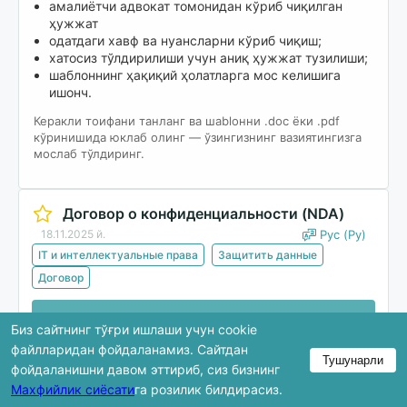
амалиётчи адвокат томонидан кўриб чиқилган
ҳужжат
одатдаги хавф ва нуансларни кўриб чиқиш;
хатосиз тўлдирилиши учун аниқ ҳужжат тузилиши;
шаблоннинг ҳақиқий ҳолатларга мос келишига
ишонч.
Керакли тоифани танланг ва шablонни .doc ёки .pdf
кўринишида юклаб олинг — ўзингизнинг вазиятингизга
мослаб тўлдиринг.
Договор о конфиденциальности (NDA)
18.11.2025 й.
Рус (Ру)
IT и интеллектуальные права
Защитить данные
Договор
Юклаб олиш
Биз сайтнинг тўғри ишлаши учун cookie
файлларидан фойдаланамиз. Сайтдан
Тушунарли
фойдаланишни давом эттириб, сиз бизнинг
Кўриб чиқишда ҳужжатнинг фақат бир қисми
Махфийлик сиёсати
га розилик билдирасиз.
кўрсатилади. Тўлиқ версия юклаб олингандан кейин