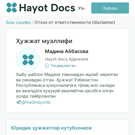
Уз
Кириш
Бош саҳифа
/
Отказ от ответственности (disclaimer)
Ҳужжат муаллифи
Мадина Аббасова
Hayot docs Адвокати
Тасдиқланган
Ушбу шаблон Мадина томонидан ишлаб чиқилган
ва синовдан ўтган. Ҳужжат Ўзбекистон
Республикаси қонунчилигига тўлиқ мос келади
ва амалдаги ҳуқуқий амалиётни ҳисобга олган
ҳолда тайёрланган.
@madinayurist
Юридик ҳужжатлар кутубхонаси