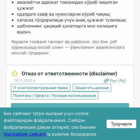
амалиётчи адвокат томонидан кўриб чиқилган
ҳужжат
одатдаги хавф ва нуансларни кўриб чиқиш;
хатосиз тўлдирилиши учун аниқ ҳужжат тузилиши;
шаблоннинг ҳақиқий ҳолатларга мос келишига
ишонч.
Керакли тоифани танланг ва шablонни .doc ёки .pdf
кўринишида юклаб олинг — ўзингизнинг вазиятингизга
мослаб тўлдиринг.
Отказ от ответственности (disclaimer)
18.11.2025 й.
Рус (Ру)
IT и интеллектуальные права
Защитить данные
Политика / Оферта / Условия использования
Юклаб олиш
Биз сайтнинг тўғри ишлаши учун cookie
файлларидан фойдаланамиз. Сайтдан
Тушунарли
фойдаланишни давом эттириб, сиз бизнинг
Кўриб чиқишда ҳужжатнинг фақат бир қисми
Махфийлик сиёсати
га розилик билдирасиз.
кўрсатилади. Тўлиқ версия юклаб олингандан кейин