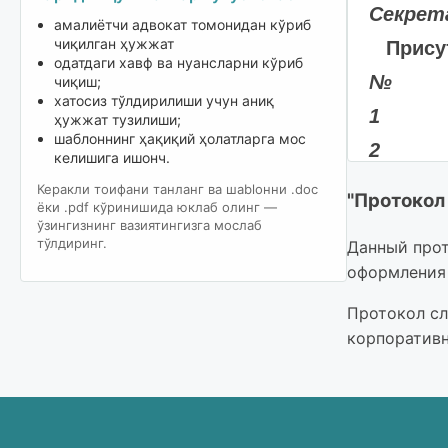
Секрет
амалиётчи адвокат томонидан кўриб
чиқилган ҳужжат
Прису
одатдаги хавф ва нуансларни кўриб
№
чиқиш;
хатосиз тўлдирилиши учун аниқ
1
ҳужжат тузилиши;
шаблоннинг ҳақиқий ҳолатларга мос
2
келишига ишонч.
3
Керакли тоифани танланг ва шablонни .doc
"Протокол
ёки .pdf кўринишида юклаб олинг —
Итого:
ўзингизнинг вазиятингизга мослаб
тўлдиринг.
Данный прот
Председ
оформления 
Протокол сл
Секрета
корпоратив