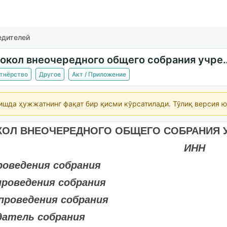
едителей
Протокол внеочередного об
ртнёрство
Другое
Акт / Приложение
ишда ҳужжатнинг фақат бир қисми кўрсатилади. Тўлиқ версия ю
КОЛ ВНЕОЧЕРЕДНОГО ОБЩЕГО СОБРАНИЯ 
ИНН
роведения собрания
проведения собрания
проведения собрания
датель собрания