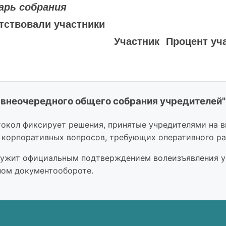
арь собрания
тствовали участники
Участник
Процент уч
 внеочередного общего собрания учредителей
100%
окол фиксирует решения, принятые учредителями на в
ателем Общего собрания избран:
корпоративных вопросов, требующих оперативного ра
ужит официальным подтверждением волеизъявления уч
рем Общего собрания избран:
ном документообороте.
Приглашён