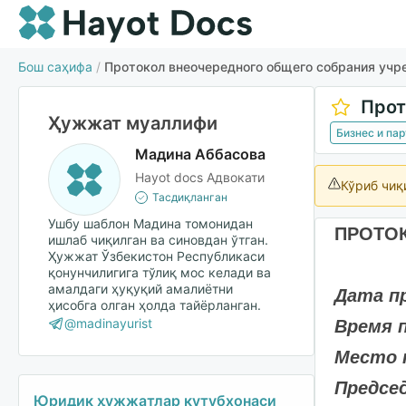
Бош саҳифа
/
Протокол внеочередного общего собрания учр
Ҳужжат муаллифи
Бизнес и па
Мадина Аббасова
Hayot docs Адвокати
Кўриб чиқ
Тасдиқланган
Ушбу шаблон Мадина томонидан
ПРОТО
ишлаб чиқилган ва синовдан ўтган.
Ҳужжат Ўзбекистон Республикаси
қонунчилигига тўлиқ мос келади ва
амалдаги ҳуқуқий амалиётни
Дата п
ҳисобга олган ҳолда тайёрланган.
@madinayurist
Время 
Место 
Предсе
Юридик ҳужжатлар кутубхонаси