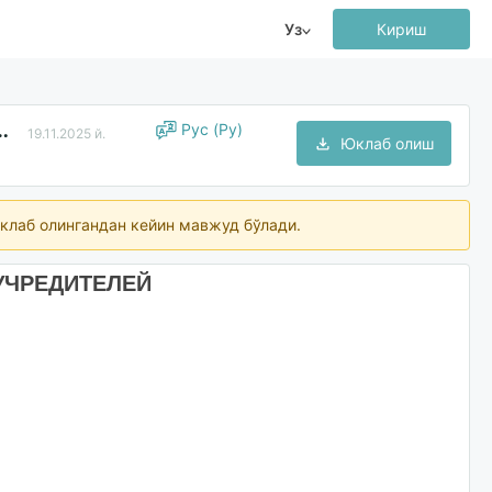
Уз
Кириш
щего собрания учредителей
Рус (Ру)
19.11.2025 й.
Юклаб олиш
клаб олингандан кейин мавжуд бўлади.
УЧРЕДИТЕЛЕЙ