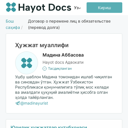
Уз
Кириш
Бош
Договор о перемене лиц в обязательстве
саҳифа
/
(перевод долга)
Ҳужжат муаллифи
Мадина Аббасова
Hayot docs Адвокати
Тасдиқланган
Ушбу шаблон Мадина томонидан ишлаб чиқилган
ва синовдан ўтган. Ҳужжат Ўзбекистон
Республикаси қонунчилигига тўлиқ мос келади
ва амалдаги ҳуқуқий амалиётни ҳисобга олган
ҳолда тайёрланган.
@madinayurist
Юридик ҳужжатлар кутубхонаси