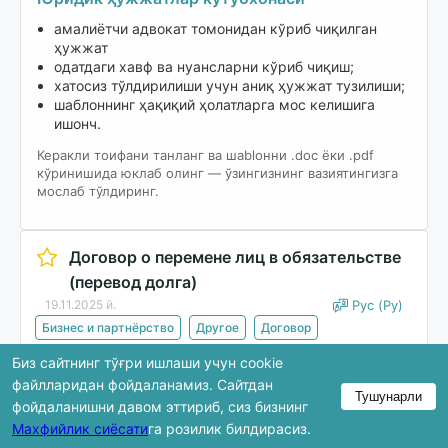
амалиётчи адвокат томонидан кўриб чиқилган
ҳужжат
одатдаги хавф ва нуансларни кўриб чиқиш;
хатосиз тўлдирилиши учун аниқ ҳужжат тузилиши;
шаблоннинг ҳақиқий ҳолатларга мос келишига
ишонч.
Керакли тоифани танланг ва шablонни .doc ёки .pdf
кўринишида юклаб олинг — ўзингизнинг вазиятингизга
мослаб тўлдиринг.
Договор о перемене лиц в обязательстве
(перевод долга)
19.11.2025 й.
Рус (Ру)
Бизнес и партнёрство
Другое
Договор
Биз сайтнинг тўғри ишлаши учун cookie
Юклаб олиш
файлларидан фойдаланамиз. Сайтдан
Тушунарли
фойдаланишни давом эттириб, сиз бизнинг
Махфийлик сиёсати
га розилик билдирасиз.
Кўриб чиқишда ҳужжатнинг фақат бир қисми