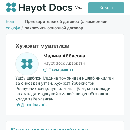
Уз
Кириш
Бош
Предварительный договор (о намерении
саҳифа
/
заключить основной договор)
Ҳужжат муаллифи
Мадина Аббасова
Hayot docs Адвокати
Тасдиқланган
Ушбу шаблон Мадина томонидан ишлаб чиқилган
ва синовдан ўтган. Ҳужжат Ўзбекистон
Республикаси қонунчилигига тўлиқ мос келади
ва амалдаги ҳуқуқий амалиётни ҳисобга олган
ҳолда тайёрланган.
@madinayurist
Юридик ҳужжатлар кутубхонаси