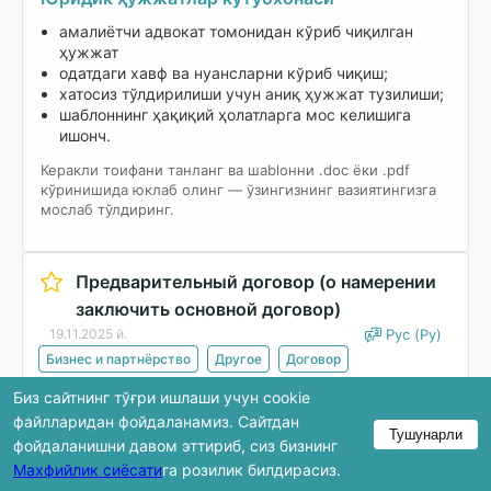
амалиётчи адвокат томонидан кўриб чиқилган
ҳужжат
одатдаги хавф ва нуансларни кўриб чиқиш;
хатосиз тўлдирилиши учун аниқ ҳужжат тузилиши;
шаблоннинг ҳақиқий ҳолатларга мос келишига
ишонч.
Керакли тоифани танланг ва шablонни .doc ёки .pdf
кўринишида юклаб олинг — ўзингизнинг вазиятингизга
мослаб тўлдиринг.
Предварительный договор (о намерении
заключить основной договор)
19.11.2025 й.
Рус (Ру)
Бизнес и партнёрство
Другое
Договор
Биз сайтнинг тўғри ишлаши учун cookie
Юклаб олиш
файлларидан фойдаланамиз. Сайтдан
Тушунарли
фойдаланишни давом эттириб, сиз бизнинг
Махфийлик сиёсати
га розилик билдирасиз.
Кўриб чиқишда ҳужжатнинг фақат бир қисми