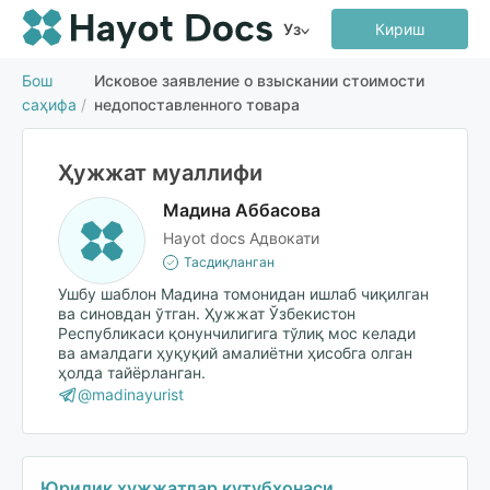
Уз
Кириш
Бош
Исковое заявление о взыскании стоимости
саҳифа
/
недопоставленного товара
Ҳужжат муаллифи
Мадина Аббасова
Hayot docs Адвокати
Тасдиқланган
Ушбу шаблон Мадина томонидан ишлаб чиқилган
ва синовдан ўтган. Ҳужжат Ўзбекистон
Республикаси қонунчилигига тўлиқ мос келади
ва амалдаги ҳуқуқий амалиётни ҳисобга олган
ҳолда тайёрланган.
@madinayurist
Юридик ҳужжатлар кутубхонаси