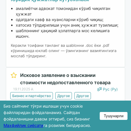
амалиётчи адвокат томонидан кўриб чиқилган
ҳужжат
одатдаги хавф ва нуансларни кўриб чиқиш;
хатосиз тўлдирилиши учун аниқ ҳужжат тузилиши;
шаблоннинг ҳақиқий ҳолатларга мос келишига
ишонч.
Керакли тоифани танланг ва шablонни .doc ёки .pdf
кўринишида юклаб олинг — ўзингизнинг вазиятингизга
мослаб тўлдиринг.
Исковое заявление о взыскании
стоимости недопоставленного товара
19.11.2025 й.
Рус (Ру)
Бизнес и партнёрство
Другое
Другое
Биз сайтнинг тўғри ишлаши учун cookie
Юклаб олиш
файлларидан фойдаланамиз. Сайтдан
Тушунарли
фойдаланишни давом эттириб, сиз бизнинг
Махфийлик сиёсати
га розилик билдирасиз.
Кўриб чиқишда ҳужжатнинг фақат бир қисми