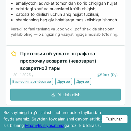
amaliyotchi advokat tomonidan ko'rib chiqilgan hujjat
odatdagi xavf va nuanslarni ko'rib chiqish;
xatosiz to'ldirilishi uchun aniq hujjat tuzilishi;
shablonning haqiqiy holatlarga mos kelishiga ishonch.
Kerakli toifani tanlang va .doc yoki .pdf shaklida shablonni
yuklab oling — o‘zingizning vaziyatingizga moslab to‘ldiring.
Претензия об уплате штрафа за
просрочку возврата (невозврат)
возвратной тары
20.11.2025 y.
Rus (Ру)
Бизнес и партнёрство
Другое
Другое
Yuklab olish
Biz saytning to‘g‘ri ishlashi uchun cookie fayllaridan
Ko'rib chiqishda hujjatning faqat bir qismi ko'rsatiladi.
foydalanamiz. Saytdan foydalanishni davom ettirib,
Tushunarli
To'liq versiya yuklab olingandan keyin mavjud bo'ladi.
siz bizning
Maxfiylik siyosatimiz
ga rozilik bildirasiz.