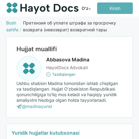
O'z
Kirish
Bosh
Претензия об уплате штрафа за просрочку
sahifa
/
возврата (невозврат) возвратной тары
Hujjat muallifi
Abbasova Madina
HayotDocs Advokati
Tasdiqlangan
Ushbu shablon Madina tomonidan ishlab chiqilgan
va tasdiqlangan. Hujjat O'zbekiston Respublikasi
qonunchiligiga to'liq mos keladi va haqiqiy yuridik
amaliyotni hisobga olgan holda tayyorlanadi.
@madinayurist
Yuridik hujjatlar kutubxonasi