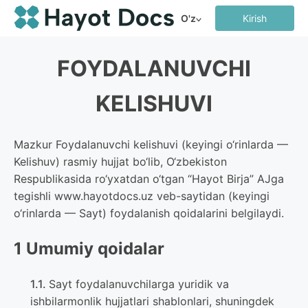
O'z
Kirish
FOYDALANUVCHI
KELISHUVI
Mazkur Foydalanuvchi kelishuvi (keyingi o‘rinlarda —
Kelishuv) rasmiy hujjat bo‘lib, O‘zbekiston
Respublikasida ro‘yxatdan o‘tgan “Hayot Birja” AJga
tegishli www.hayotdocs.uz veb-saytidan (keyingi
o‘rinlarda — Sayt) foydalanish qoidalarini belgilaydi.
1 Umumiy qoidalar
Sayt foydalanuvchilarga yuridik va
ishbilarmonlik hujjatlari shablonlari, shuningdek