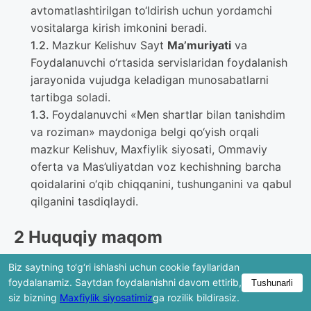
avtomatlashtirilgan to‘ldirish uchun yordamchi
vositalarga kirish imkonini beradi.
Mazkur Kelishuv Sayt
Ma’muriyati
va
Foydalanuvchi o‘rtasida servislaridan foydalanish
jarayonida vujudga keladigan munosabatlarni
tartibga soladi.
Foydalanuvchi «Men shartlar bilan tanishdim
va roziman» maydoniga belgi qo‘yish orqali
mazkur Kelishuv, Maxfiylik siyosati, Ommaviy
oferta va Mas’uliyatdan voz kechishning barcha
qoidalarini o‘qib chiqqanini, tushunganini va qabul
qilganini tasdiqlaydi.
2 Huquqiy maqom
Biz saytning to‘g‘ri ishlashi uchun cookie fayllaridan
Sayt individual yuridik maslahat
foydalanamiz. Saytdan foydalanishni davom ettirib,
Tushunarli
ko‘rsatmasdan, shablonlar va vositalarga kirish
siz bizning
Maxfiylik siyosatimiz
ga rozilik bildirasiz.
imkonini beruvchi axborot resursidir.