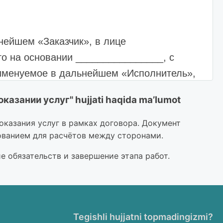
нейшем «Заказчик», в лице
о на основании ________________, с
 именуемое в дальнейшем «Исполнитель»,
твующего на основании ________________,
казании услуг" hujjati haqida ma’lumot
нных работ/оказанных услуг (далее -
ании услуг № __ от ____ оказаны
казания услуг в рамках договора. Документ
нованием для расчётов между сторонами.
бъеме:
 обязательств и завершение этапа работ.
 (услуг)
НДС
Общая стоимость с НДС
Tegishli hujjatni topmadingizmi?