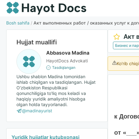
Bosh sahifa
/
Акт выполненных работ / оказанных услуг к дог
Hujjat muallifi
Бизнес и па
Abbasova Madina
HayotDocs Advokati
Ko'rib chiq
Tasdiqlangan
Ushbu shablon Madina tomonidan
ishlab chiqilgan va tasdiqlangan. Hujjat
O'zbekiston Respublikasi
qonunchiligiga to'liq mos keladi va
haqiqiy yuridik amaliyotni hisobga
olgan holda tayyorlanadi.
@madinayurist
к Догов
от «___
Yuridik hujjatlar kutubxonasi