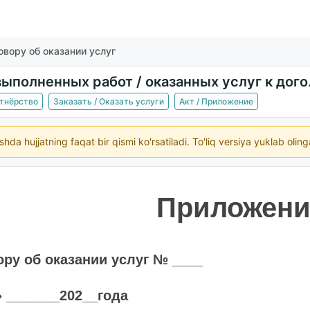
овору об оказании услуг
Акт выполнен
ртнёрство
Заказать / Оказать услуги
Акт / Приложение
ishda hujjatning faqat bir qismi ko'rsatiladi. To'liq versiya yuklab oli
Приложен
ору об оказании услуг № ____
» _______202__года