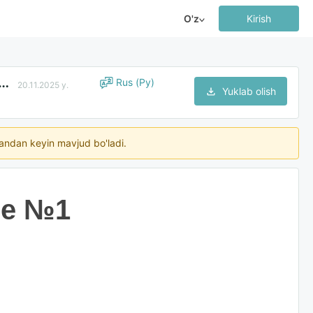
O'z
Kirish
ных работ / оказанных услуг к договору об оказании услуг
Rus (Ру)
20.11.2025 y.
Yuklab olish
ngandan keyin mavjud bo'ladi.
ие №1