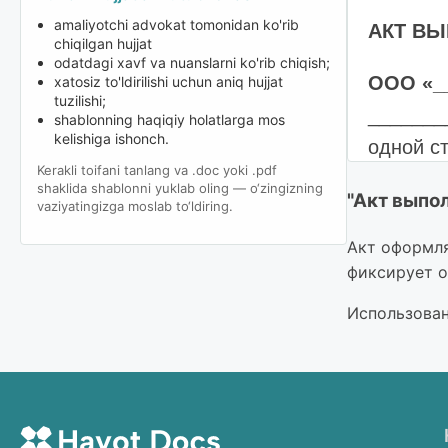
amaliyotchi advokat tomonidan ko'rib
АКТ ВЫ
chiqilgan hujjat
odatdagi xavf va nuanslarni ko'rib chiqish;
OOO «__
xatosiz to'ldirilishi uchun aniq hujjat
tuzilishi;
_______
shablonning haqiqiy holatlarga mos
kelishiga ishonch.
одной с
Kerakli toifani tanlang va .doc yoki .pdf
в лице 
shaklida shablonni yuklab oling — o‘zingizning
"Акт выпол
vaziyatingizga moslab to‘ldiring.
с друго
Акт) о 
Акт оформля
фиксирует о
Исполн
Использован
№ пп
1
И