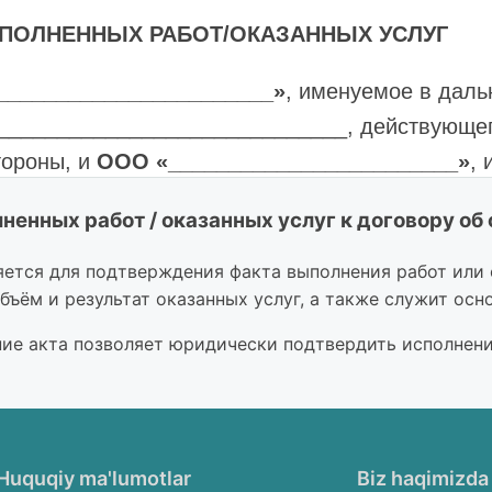
ПОЛНЕННЫХ РАБОТ/ОКАЗАННЫХ УСЛУГ
______________________»
, именуемое в даль
_____________________________, действующег
тороны, и
OOO «________________________»
,
____________________________________, дейс
ненных работ / оказанных услуг к договору об о
й стороны
, составили настоящий акт выполне
том, что Работы /Услуги по Договору об оказ
ется для подтверждения факта выполнения работ или о
бъём и результат оказанных услуг, а также служит ос
ителем в соответствии в нижеследующем о
ие акта позволяет юридически подтвердить исполнение
Наименование работ, услуг
Стоимость работ
Huquqiy ma'lumotlar
Biz haqimizda
того