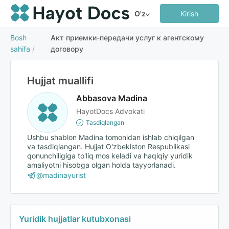
O'z
Kirish
Bosh
Акт приемки-передачи услуг к агентскому
sahifa
/
договору
Hujjat muallifi
Abbasova Madina
HayotDocs Advokati
Tasdiqlangan
Ushbu shablon Madina tomonidan ishlab chiqilgan
va tasdiqlangan. Hujjat O'zbekiston Respublikasi
qonunchiligiga to'liq mos keladi va haqiqiy yuridik
amaliyotni hisobga olgan holda tayyorlanadi.
@madinayurist
Yuridik hujjatlar kutubxonasi