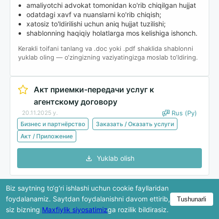
amaliyotchi advokat tomonidan ko'rib chiqilgan hujjat
odatdagi xavf va nuanslarni ko'rib chiqish;
xatosiz to'ldirilishi uchun aniq hujjat tuzilishi;
shablonning haqiqiy holatlarga mos kelishiga ishonch.
Kerakli toifani tanlang va .doc yoki .pdf shaklida shablonni
yuklab oling — o‘zingizning vaziyatingizga moslab to‘ldiring.
Акт приемки-передачи услуг к
агентскому договору
20.11.2025 y.
Rus (Ру)
Бизнес и партнёрство
Заказать / Оказать услуги
Акт / Приложение
Yuklab olish
Biz saytning to‘g‘ri ishlashi uchun cookie fayllaridan
Ko'rib chiqishda hujjatning faqat bir qismi ko'rsatiladi.
foydalanamiz. Saytdan foydalanishni davom ettirib,
Tushunarli
To'liq versiya yuklab olingandan keyin mavjud bo'ladi.
siz bizning
Maxfiylik siyosatimiz
ga rozilik bildirasiz.