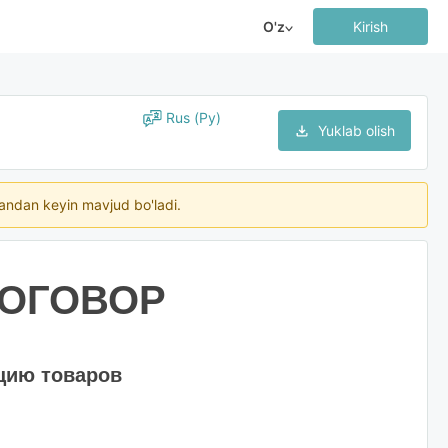
O'z
Kirish
Rus (Ру)
Yuklab olish
ngandan keyin mavjud bo'ladi.
ДОГОВОР
цию товаров