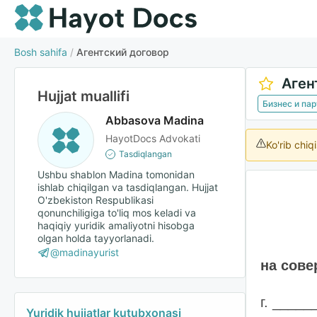
Bosh sahifa
/
Агентский договор
Аген
Hujjat muallifi
Бизнес и па
Abbasova Madina
HayotDocs Advokati
Ko'rib chiq
Tasdiqlangan
Ushbu shablon Madina tomonidan
ishlab chiqilgan va tasdiqlangan. Hujjat
O'zbekiston Respublikasi
qonunchiligiga to'liq mos keladi va
haqiqiy yuridik amaliyotni hisobga
olgan holda tayyorlanadi.
@madinayurist
на сове
г. ____
Yuridik hujjatlar kutubxonasi