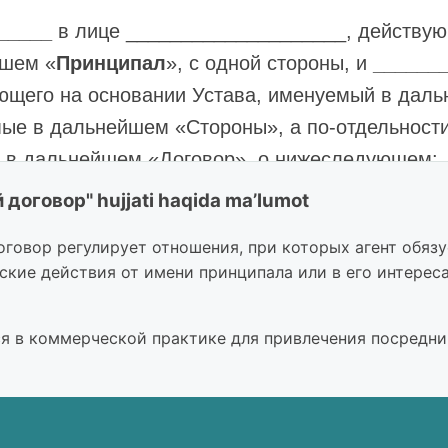
_____
в лице ____________________, действую
шем «
Принципал
», с одной стороны, и
______
ющего на основании Устава, именуемый в дал
ые в дальнейшем «Стороны», а по-отдельност
, в дальнейшем «Договор», о нижеследующем:
 договор" hujjati haqida ma’lumot
ЕДМЕТ ДОГОВОРА
оговор регулирует отношения, при которых агент обяз
ент принимает на себя обязательства по поруче
ские действия от имени принципала или в его интереса
влять действия, предусмотренные в пункте 2.1
ены на заключение Принципалом с третьими ли
я в коммерческой практике для привлечения посредник
ции товаров.
ент не уполномочен по настоящему Договору с
я, в том числе подписывать от имени Принципал