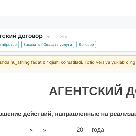
тский договор
20.11.2025 y.
ртнёрство
Заказать / Оказать услуги
Договор
ishda hujjatning faqat bir qismi ko'rsatiladi. To'liq versiya yuklab oli
АГЕНТСКИЙ 
ршение действий, направленные на реализа
__________ «___» ________ 20__ года