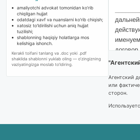
amaliyotchi advokat tomonidan ko'rib
_______
chiqilgan hujjat
дальней
odatdagi xavf va nuanslarni ko'rib chiqish;
xatosiz to'ldirilishi uchun aniq hujjat
действу
tuzilishi;
shablonning haqiqiy holatlarga mos
именуем
kelishiga ishonch.
договор
Kerakli toifani tanlang va .doc yoki .pdf
shaklida shablonni yuklab oling — o‘zingizning
"Агентский
vaziyatingizga moslab to‘ldiring.
ПР
Агентский д
1.1. Аг
или фактиче
осущест
сторон.
направл
Используетс
реализа
1.2. Аг
действи