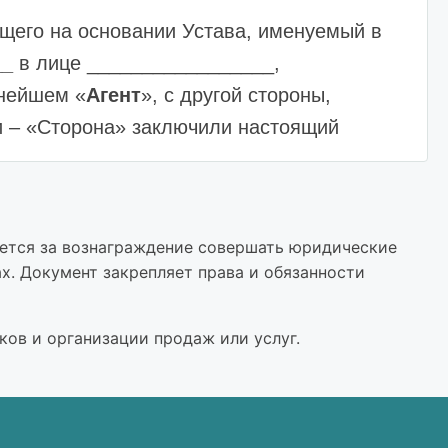
щего на основании Устава, именуемый в
__
в лице _________________,
ьнейшем «
Агент
», с другой стороны,
и – «Сторона» заключили настоящий
уется за вознаграждение совершать юридические
нию Принципала, за вознаграждение,
х. Документ закрепляет права и обязанности
 Договора. Указанные действия
цами (далее «Клиенты») сделок по
ов и организации продаж или услуг.
овершать от имени Принципала юридические
а или в его интересах Договора или