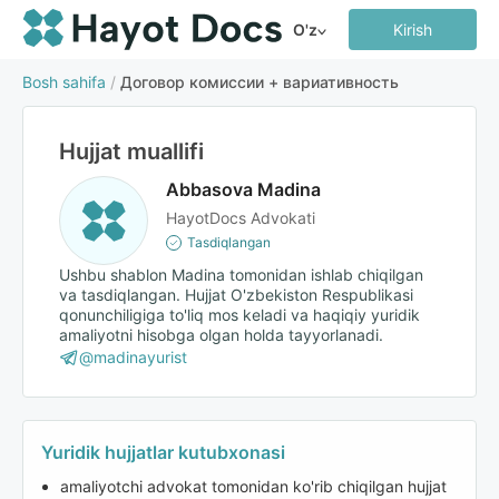
O'z
Kirish
Bosh sahifa
/
Договор комиссии + вариативность
Hujjat muallifi
Abbasova Madina
HayotDocs Advokati
Tasdiqlangan
Ushbu shablon Madina tomonidan ishlab chiqilgan
va tasdiqlangan. Hujjat O'zbekiston Respublikasi
qonunchiligiga to'liq mos keladi va haqiqiy yuridik
amaliyotni hisobga olgan holda tayyorlanadi.
@madinayurist
Yuridik hujjatlar kutubxonasi
amaliyotchi advokat tomonidan ko'rib chiqilgan hujjat