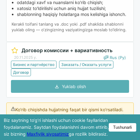
odatdagi xavf va nuanslarni ko'rib chiqish;
xatosiz to'ldirilishi uchun aniq hujjat tuzilishi;
shablonning haqiqiy holatlarga mos kelishiga ishonch.
Kerakli toifani tanlang va .doc yoki .pdf shaklida shablonni
yuklab oling — o‘zingizning vaziyatingizga moslab to‘ldiring.
Договор комиссии + вариативность
20.11.2025 y.
Rus (Ру)
Бизнес и партнёрство
Заказать / Оказать услуги
Договор
Yuklab olish
Ko'rib chiqishda hujjatning faqat bir qismi ko'rsatiladi.
To'liq versiya yuklab olingandan keyin mavjud bo'ladi.
Biz saytning to‘g‘ri ishlashi uchun cookie fayllaridan
foydalanamiz. Saytdan foydalanishni davom ettirib,
Tushunarli
siz bizning
Maxfiylik siyosatimiz
ga rozilik bildirasiz.