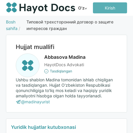
O'z
Kirish
Bosh
Типовой трехсторонний договор о защите
sahifa
/
интересов граждан
Hujjat muallifi
Abbasova Madina
HayotDocs Advokati
Tasdiqlangan
Ushbu shablon Madina tomonidan ishlab chiqilgan
va tasdiqlangan. Hujjat O'zbekiston Respublikasi
qonunchiligiga to'liq mos keladi va haqiqiy yuridik
amaliyotni hisobga olgan holda tayyorlanadi.
@madinayurist
Yuridik hujjatlar kutubxonasi