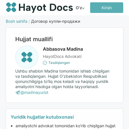
O'z
Kirish
Bosh sahifa
/
Договор купли-продажи
Hujjat muallifi
Abbasova Madina
HayotDocs Advokati
Tasdiqlangan
Ushbu shablon Madina tomonidan ishlab chiqilgan
va tasdiqlangan. Hujjat O'zbekiston Respublikasi
qonunchiligiga to'liq mos keladi va haqiqiy yuridik
amaliyotni hisobga olgan holda tayyorlanadi.
@madinayurist
Yuridik hujjatlar kutubxonasi
amaliyotchi advokat tomonidan ko'rib chiqilgan hujjat