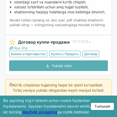
odatdagi xavf va nuanslarni ko'rib chiqish;
xatosiz to'ldirilishi uchun aniq hujjat tuzilishi;
shablonning haqiqiy holatlarga mos kelishiga ishonch.
Kerakli toifani tanlang va .doc yoki .pdf shaklida shablonni
yuklab oling — o‘zingizning vaziyatingizga moslab to‘ldiring.
Договор купли-продажи
20.11.2025 y.
Rus (Ру)
Бизнес и партнёрство
Купить / Продать
Договор
Yuklab olish
Ko'rib chiqishda hujjatning faqat bir qismi ko'rsatiladi.
To'liq versiya yuklab olingandan keyin mavjud bo'ladi.
Biz saytning to‘g‘ri ishlashi uchun cookie fayllaridan
foydalanamiz. Saytdan foydalanishni davom ettirib,
Tushunarli
Договор купли-продажи №
siz bizning
Maxfiylik siyosatimiz
ga rozilik bildirasiz.