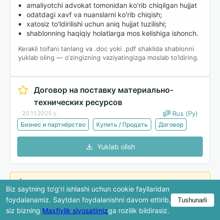
amaliyotchi advokat tomonidan ko'rib chiqilgan hujjat
odatdagi xavf va nuanslarni ko'rib chiqish;
xatosiz to'ldirilishi uchun aniq hujjat tuzilishi;
shablonning haqiqiy holatlarga mos kelishiga ishonch.
Kerakli toifani tanlang va .doc yoki .pdf shaklida shablonni
yuklab oling — o‘zingizning vaziyatingizga moslab to‘ldiring.
Договор на поставку материально-
технических ресурсов
20.11.2025 y.
Rus (Ру)
Бизнес и партнёрство
Купить / Продать
Договор
Yuklab olish
Ko'rib chiqishda hujjatning faqat bir qismi ko'rsatiladi.
Biz saytning to‘g‘ri ishlashi uchun cookie fayllaridan
To'liq versiya yuklab olingandan keyin mavjud bo'ladi.
foydalanamiz. Saytdan foydalanishni davom ettirib,
Tushunarli
siz bizning
Maxfiylik siyosatimiz
ga rozilik bildirasiz.