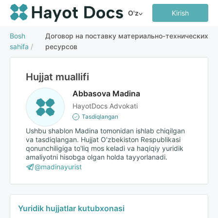
O'z
Kirish
Bosh
Договор на поставку материально-технических
sahifa
/
ресурсов
Hujjat muallifi
Abbasova Madina
HayotDocs Advokati
Tasdiqlangan
Ushbu shablon Madina tomonidan ishlab chiqilgan
va tasdiqlangan. Hujjat O'zbekiston Respublikasi
qonunchiligiga to'liq mos keladi va haqiqiy yuridik
amaliyotni hisobga olgan holda tayyorlanadi.
@madinayurist
Yuridik hujjatlar kutubxonasi