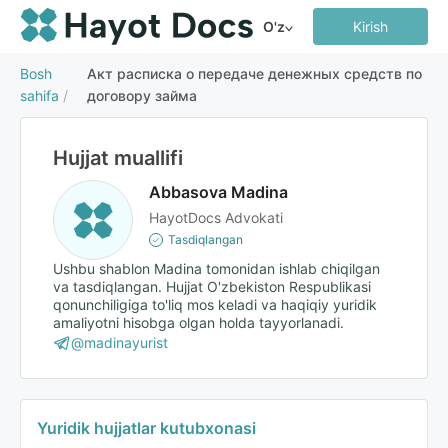
O'z
Kirish
Bosh
Акт расписка о передаче денежных средств по
sahifa
/
договору займа
Hujjat muallifi
Abbasova Madina
HayotDocs Advokati
Tasdiqlangan
Ushbu shablon Madina tomonidan ishlab chiqilgan
va tasdiqlangan. Hujjat O'zbekiston Respublikasi
qonunchiligiga to'liq mos keladi va haqiqiy yuridik
amaliyotni hisobga olgan holda tayyorlanadi.
@madinayurist
Yuridik hujjatlar kutubxonasi