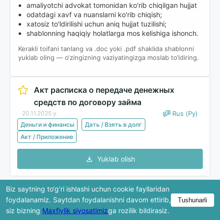
amaliyotchi advokat tomonidan ko'rib chiqilgan hujjat
odatdagi xavf va nuanslarni ko'rib chiqish;
xatosiz to'ldirilishi uchun aniq hujjat tuzilishi;
shablonning haqiqiy holatlarga mos kelishiga ishonch.
Kerakli toifani tanlang va .doc yoki .pdf shaklida shablonni
yuklab oling — o‘zingizning vaziyatingizga moslab to‘ldiring.
Акт расписка о передаче денежных
средств по договору займа
20.11.2025 y.
Rus (Ру)
Деньги и финансы
Дать / Взять в долг
Акт / Приложение
Yuklab olish
Biz saytning to‘g‘ri ishlashi uchun cookie fayllaridan
Ko'rib chiqishda hujjatning faqat bir qismi ko'rsatiladi.
foydalanamiz. Saytdan foydalanishni davom ettirib,
Tushunarli
To'liq versiya yuklab olingandan keyin mavjud bo'ladi.
siz bizning
Maxfiylik siyosatimiz
ga rozilik bildirasiz.