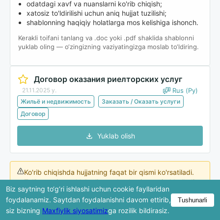
odatdagi xavf va nuanslarni ko'rib chiqish;
xatosiz to'ldirilishi uchun aniq hujjat tuzilishi;
shablonning haqiqiy holatlarga mos kelishiga ishonch.
Kerakli toifani tanlang va .doc yoki .pdf shaklida shablonni
yuklab oling — o‘zingizning vaziyatingizga moslab to‘ldiring.
Договор оказания риелторских услуг
21.11.2025 y.
Rus (Ру)
Жильё и недвижимость
Заказать / Оказать услуги
Договор
Yuklab olish
Ko'rib chiqishda hujjatning faqat bir qismi ko'rsatiladi.
To'liq versiya yuklab olingandan keyin mavjud bo'ladi.
Biz saytning to‘g‘ri ishlashi uchun cookie fayllaridan
foydalanamiz. Saytdan foydalanishni davom ettirib,
Tushunarli
siz bizning
Maxfiylik siyosatimiz
ga rozilik bildirasiz.