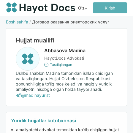
O'z
Kirish
Bosh sahifa
/
Договор оказания риелторских услуг
Hujjat muallifi
Abbasova Madina
HayotDocs Advokati
Tasdiqlangan
Ushbu shablon Madina tomonidan ishlab chiqilgan
va tasdiqlangan. Hujjat O'zbekiston Respublikasi
qonunchiligiga to'liq mos keladi va haqiqiy yuridik
amaliyotni hisobga olgan holda tayyorlanadi.
@madinayurist
Yuridik hujjatlar kutubxonasi
amaliyotchi advokat tomonidan ko'rib chiqilgan hujjat