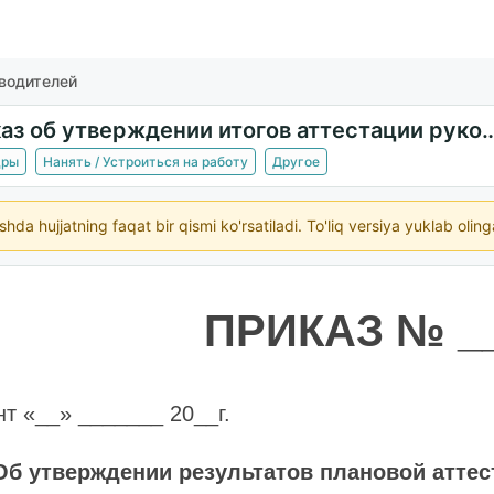
оводителей
Приказ об утверждении итогов аттеста
дры
Нанять / Устроиться на работу
Другое
ishda hujjatning faqat bir qismi ko'rsatiladi. To'liq versiya yuklab oli
ПРИКАЗ № __
 «__» ­­­­­­­_______ 20__г.
Об утверждении результатов плановой атте