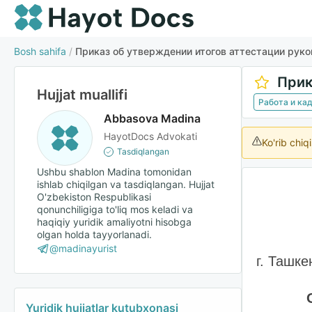
Bosh sahifa
/
Приказ об утверждении итогов аттестации рук
Hujjat muallifi
Работа и ка
Abbasova Madina
HayotDocs Advokati
Ko'rib chiq
Tasdiqlangan
Ushbu shablon Madina tomonidan
ishlab chiqilgan va tasdiqlangan. Hujjat
O'zbekiston Respublikasi
qonunchiligiga to'liq mos keladi va
haqiqiy yuridik amaliyotni hisobga
olgan holda tayyorlanadi.
@madinayurist
г. Ташкент
Yuridik hujjatlar kutubxonasi