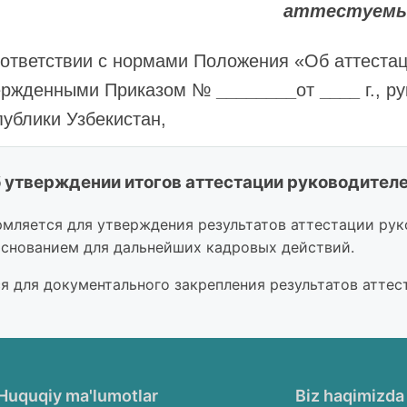
аттестуем
оответствии с нормами Положения «Об аттеста
ержденными Приказом №
________
от
____
г., р
публики Узбекистан,
ЗЫВАЮ:
 утверждении итогов аттестации руководителей"
мляется для утверждения результатов аттестации ру
О,
общий стаж: ____ лет. Из них __
(прописью
) 
основанием для дальнейших кадровых действий.
казом №_____ от ______г. С должностной инст
я для документального закрепления результатов атте
изнать соответствующим занимаемой должност
лификационным признакам, а также морально –
бованиям.
Huquqiy ma'lumotlar
Biz haqimizda