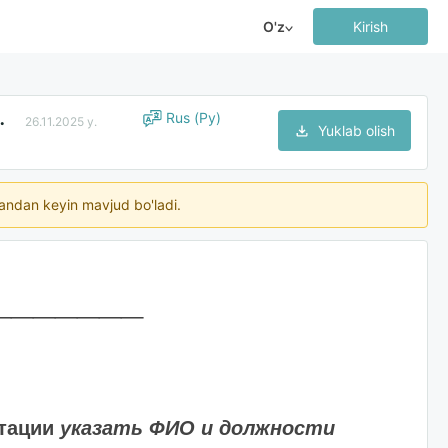
O'z
Kirish
ции руководителей
Rus (Ру)
26.11.2025 y.
Yuklab olish
ngandan keyin mavjud bo'ladi.
______
стации
указать ФИО и должности