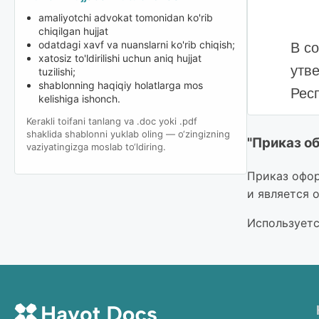
amaliyotchi advokat tomonidan ko'rib
chiqilgan hujjat
odatdagi xavf va nuanslarni ko'rib chiqish;
В с
xatosiz to'ldirilishi uchun aniq hujjat
утв
tuzilishi;
shablonning haqiqiy holatlarga mos
Рес
kelishiga ishonch.
Kerakli toifani tanlang va .doc yoki .pdf
ПРИКА
shaklida shablonni yuklab oling — o‘zingizning
"Приказ об
vaziyatingizga moslab to‘ldiring.
Приказ офор
ФИ
и является 
При
Используетс
-пр
ква
тре