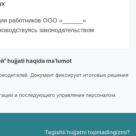
ых
ции работников ООО «______»
уководствуясь законодательством
 hujjati haqida ma’lumot
ководителей. Документ фиксирует итоговые решения
года на Предприятии. Назначенного
рукцией ознакомлен
указать дату
_____ г.
стации и последующего управления персоналом.
и
указать должность
по
 деловым качествам характера и
Tegishli hujjatni topmadingizmi?