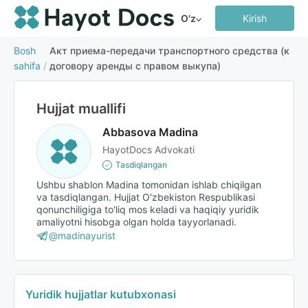
O'z
Kirish
Bosh
Акт приема-передачи транспортного средства (к
sahifa
/
договору аренды с правом выкупа)
Hujjat muallifi
Abbasova Madina
HayotDocs Advokati
Tasdiqlangan
Ushbu shablon Madina tomonidan ishlab chiqilgan
va tasdiqlangan. Hujjat O'zbekiston Respublikasi
qonunchiligiga to'liq mos keladi va haqiqiy yuridik
amaliyotni hisobga olgan holda tayyorlanadi.
@madinayurist
Yuridik hujjatlar kutubxonasi