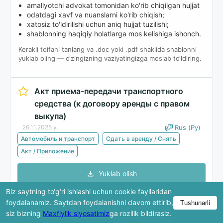
amaliyotchi advokat tomonidan ko'rib chiqilgan hujjat
odatdagi xavf va nuanslarni ko'rib chiqish;
xatosiz to'ldirilishi uchun aniq hujjat tuzilishi;
shablonning haqiqiy holatlarga mos kelishiga ishonch.
Kerakli toifani tanlang va .doc yoki .pdf shaklida shablonni
yuklab oling — o‘zingizning vaziyatingizga moslab to‘ldiring.
Акт приема-передачи транспортного
средства (к договору аренды с правом
выкупа)
26.11.2025 y.
Rus (Ру)
Автомобиль и транспорт
Сдать в аренду / Снять
Акт / Приложение
Yuklab olish
Biz saytning to‘g‘ri ishlashi uchun cookie fayllaridan
foydalanamiz. Saytdan foydalanishni davom ettirib,
Tushunarli
Ko'rib chiqishda hujjatning faqat bir qismi ko'rsatiladi.
siz bizning
Maxfiylik siyosatimiz
ga rozilik bildirasiz.
To'liq versiya yuklab olingandan keyin mavjud bo'ladi.