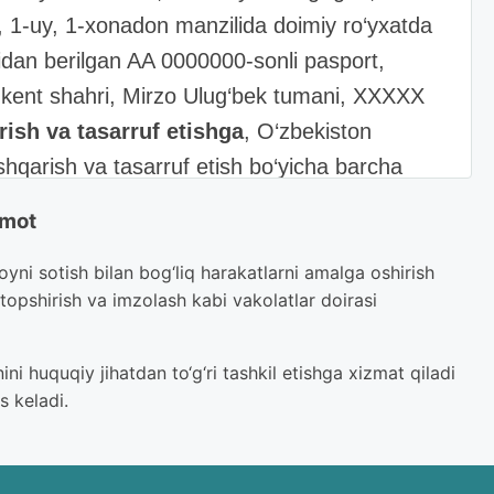
, 1-uy, 1-xonadon manzilida doimiy ro‘yxatda
idan berilgan AA 0000000-sonli pasport,
kent shahri, Mirzo Ulug‘bek tumani, XXXXX
rish va tasarruf etishga
, O‘zbekiston
oshqarish va tasarruf etish bo‘yicha barcha
nishga berish, ayirboshlash, mol-mulkni
umot
cha hisob-kitoblarni amalga oshirish, ijara,
an turar joy uyini ijaraga berish uchun pul
ni sotish bilan bog‘liq harakatlarni amalga oshirish
i topshirish va imzolash kabi vakolatlar doirasi
ik holatini kuzatish, agar zarurat tug‘ilsa,
t tug‘ilsa, shartnomalarni bekor qilish, tegishli
 huquqiy jihatdan to‘g‘ri tashkil etishga xizmat qiladi
, tashkilotlarda mening vakilim bo‘lish,
s keladi.
cha harakatlarni amalga oshirish;
asining Yer tuzish va ko‘chmas mulk kadastri