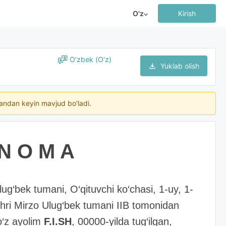
O'z
Kirish
O‘zbek (O‘z)
Yuklab olish
ngandan keyin mavjud bo'ladi.
 N O M A
lug‘bek tumani, O‘qituvchi ko‘chasi, 1-uy, 1-
hri Mirzo Ulug‘bek tumani IIB tomonidan
o‘z ayolim
F.I.SH
, 00000-yilda tug‘ilgan,