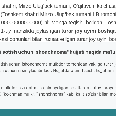
 shahri, Mirzo Ulug‘bek tumani, O‘qituvchi ko‘chasi
, (Toshkent shahri Mirzo Ulug‘bek tumani IIB tomon
00000000000000) ni: Menga tegishli bo‘lgan, Tosh
, 1-uy manzilida joylashgan
turar joy uyini boshqa
asi qonunlari bilan ruxsat etilgan turar joy uyini b
i tuzishga:
sotish, ijaraga berish, tekin foydala
ni sotish uchun ishonchnoma" hujjati haqida ma’l
qo‘yish va garovga olish
, tuzilgan bitimlar bo‘yi
rtnomalarini tuzish va imzolash, yuqorida ko‘rsatilg
otish uchun ishonchnoma mulkdor tomonidan vakilga turar joy
sh uchun rasmiylashtiriladi. Hujjatda bitim tuzish, hujjatlarn
rini olish, mening turar joy uyimga erkin kirish, texn
ar joy uyini sotish, shartnomalar tuzish, agar zarura
ulkdor o‘zi qatnasha olmaydigan holatlarda sotuv jarayonini
va notarial idoralarda, muassasalarda, korxonalarda
”, “ko‘chmas mulk”, “ishonchnoma” kabi kalit so‘zlar bilan mo
mimdan arizalar berish va o‘z ixtiyoriga ko‘ra bar
 shahar Yer resurslari va davlat kadastri boshqarm