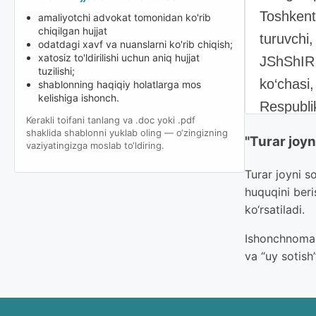
Toshkent
amaliyotchi advokat tomonidan ko'rib
chiqilgan hujjat
turuvchi
odatdagi xavf va nuanslarni ko'rib chiqish;
xatosiz to'ldirilishi uchun aniq hujjat
JShShIR 
tuzilishi;
ko‘chasi
shablonning haqiqiy holatlarga mos
kelishiga ishonch.
Respublik
Kerakli toifani tanlang va .doc yoki .pdf
bitimlarn
shaklida shablonni yuklab oling — o‘zingizning
"Turar joy
vaziyatingizga moslab to‘ldiring.
garovga 
ssuda sha
Turar joyni s
huquqini beri
mablag‘la
ko‘rsatiladi.
ushbu tur
Ishonchnoma m
organlar 
va “uy sotish
mening no
Toshkent