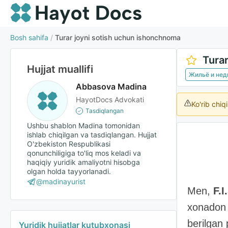
Bosh sahifa
/
Turar joyni sotish uchun ishonchnoma
Tura
Hujjat muallifi
Жильё и не
Abbasova Madina
HayotDocs Advokati
Ko'rib chiq
Tasdiqlangan
Ushbu shablon Madina tomonidan
ishlab chiqilgan va tasdiqlangan. Hujjat
O'zbekiston Respublikasi
qonunchiligiga to'liq mos keladi va
haqiqiy yuridik amaliyotni hisobga
olgan holda tayyorlanadi.
@madinayurist
Men,
F.I
xonadon 
berilgan
Yuridik hujjatlar kutubxonasi