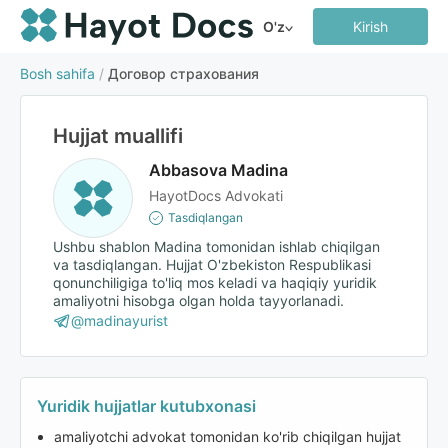
O'z
Kirish
Bosh sahifa
/
Договор страхования
Hujjat muallifi
Abbasova Madina
HayotDocs Advokati
Tasdiqlangan
Ushbu shablon Madina tomonidan ishlab chiqilgan
va tasdiqlangan. Hujjat O'zbekiston Respublikasi
qonunchiligiga to'liq mos keladi va haqiqiy yuridik
amaliyotni hisobga olgan holda tayyorlanadi.
@madinayurist
Yuridik hujjatlar kutubxonasi
amaliyotchi advokat tomonidan ko'rib chiqilgan hujjat