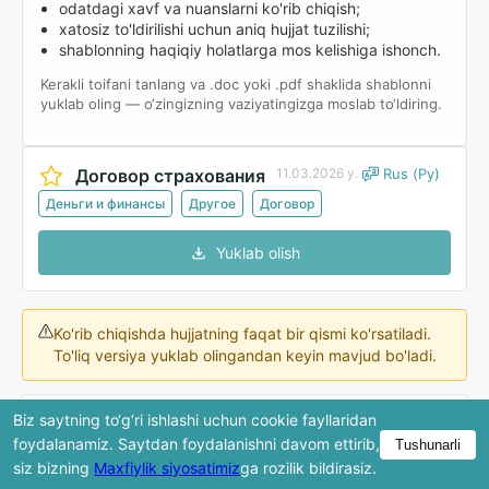
odatdagi xavf va nuanslarni ko'rib chiqish;
xatosiz to'ldirilishi uchun aniq hujjat tuzilishi;
shablonning haqiqiy holatlarga mos kelishiga ishonch.
Kerakli toifani tanlang va .doc yoki .pdf shaklida shablonni
yuklab oling — o‘zingizning vaziyatingizga moslab to‘ldiring.
Договор страхования
11.03.2026 y.
Rus (Ру)
Деньги и финансы
Другое
Договор
Yuklab olish
Ko'rib chiqishda hujjatning faqat bir qismi ko'rsatiladi.
To'liq versiya yuklab olingandan keyin mavjud bo'ladi.
Biz saytning to‘g‘ri ishlashi uchun cookie fayllaridan
ДОГОВОР СТРАХОВАНИЯ
foydalanamiz. Saytdan foydalanishni davom ettirib,
Tushunarli
siz bizning
Maxfiylik siyosatimiz
ga rozilik bildirasiz.