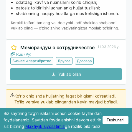
odatdagi xavf va nuanslarni ko'rib chiqish;
xatosiz to'ldirilishi uchun aniq hujjat tuzilishi;
shablonning haqiqiy holatlarga mos kelishiga ishonch.
Kerakli toifani tanlang va .doc yoki .pdf shaklida shablonni
yuklab oling — o‘zingizning vaziyatingizga moslab to‘ldiring.
Меморандум о сотрудничестве
11.03.2026 y.
Rus (Ру)
Бизнес и партнёрство
Другое
Договор
Yuklab olish
Ko'rib chiqishda hujjatning faqat bir qismi ko'rsatiladi.
To'liq versiya yuklab olingandan keyin mavjud bo'ladi.
Biz saytning to‘g‘ri ishlashi uchun cookie fayllaridan
foydalanamiz. Saytdan foydalanishni davom ettirib,
Tushunarli
МЕМОРАНДУМ О
siz bizning
Maxfiylik siyosatimiz
ga rozilik bildirasiz.