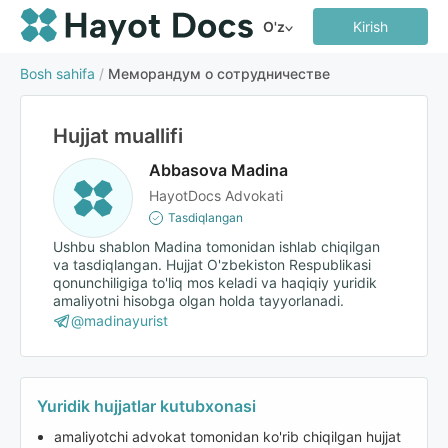
O'z
Kirish
Bosh sahifa
/
Меморандум о сотрудничестве
Hujjat muallifi
Abbasova Madina
HayotDocs Advokati
Tasdiqlangan
Ushbu shablon Madina tomonidan ishlab chiqilgan
va tasdiqlangan. Hujjat O'zbekiston Respublikasi
qonunchiligiga to'liq mos keladi va haqiqiy yuridik
amaliyotni hisobga olgan holda tayyorlanadi.
@madinayurist
Yuridik hujjatlar kutubxonasi
amaliyotchi advokat tomonidan ko'rib chiqilgan hujjat