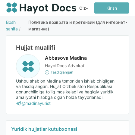
O'z
Kirish
Bosh
Политика возврата и претензий (для интернет-
sahifa
/
магазина)
Hujjat muallifi
Abbasova Madina
HayotDocs Advokati
Tasdiqlangan
Ushbu shablon Madina tomonidan ishlab chiqilgan
va tasdiqlangan. Hujjat O'zbekiston Respublikasi
qonunchiligiga to'liq mos keladi va haqiqiy yuridik
amaliyotni hisobga olgan holda tayyorlanadi.
@madinayurist
Yuridik hujjatlar kutubxonasi