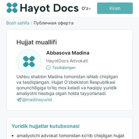
O'z
Kirish
Bosh sahifa
/
Публичная оферта
Hujjat muallifi
Abbasova Madina
HayotDocs Advokati
Tasdiqlangan
Ushbu shablon Madina tomonidan ishlab chiqilgan
va tasdiqlangan. Hujjat O'zbekiston Respublikasi
qonunchiligiga to'liq mos keladi va haqiqiy yuridik
amaliyotni hisobga olgan holda tayyorlanadi.
@madinayurist
Yuridik hujjatlar kutubxonasi
amaliyotchi advokat tomonidan ko'rib chiqilgan hujjat