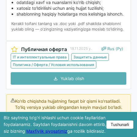
odatdagi xavf va nuanslarni ko'rib chiqish;
xatosiz to'ldirilishi uchun aniq hujjat tuzilishi;
shablonning haqiqiy holatlarga mos kelishiga ishonch.
Kerakli toifani tanlang va .doc yoki .pdf shaklida shablonni
yuklab oling — o‘zingizning vaziyatingizga moslab to‘ldiring.
Публичная оферта
18.11.2025 y.
Rus (Ру)
IT и интеллектуальные права
Защитить данные
Политика / Оферта / Условия использования
Yuklab olish
Ko'rib chiqishda hujjatning faqat bir qismi ko'rsatiladi.
To'liq versiya yuklab olingandan keyin mavjud bo'ladi.
Biz saytning to‘g‘ri ishlashi uchun cookie fayllaridan
foydalanamiz. Saytdan foydalanishni davom ettirib,
Tushunarli
siz bizning
Maxfiylik siyosatimiz
ga rozilik bildirasiz.
Публичная оферта