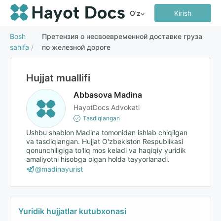
O'z
Kirish
Bosh
Претензия о несвоевременной доставке груза
sahifa
/
по железной дороге
Hujjat muallifi
Abbasova Madina
HayotDocs Advokati
Tasdiqlangan
Ushbu shablon Madina tomonidan ishlab chiqilgan
va tasdiqlangan. Hujjat O'zbekiston Respublikasi
qonunchiligiga to'liq mos keladi va haqiqiy yuridik
amaliyotni hisobga olgan holda tayyorlanadi.
@madinayurist
Yuridik hujjatlar kutubxonasi