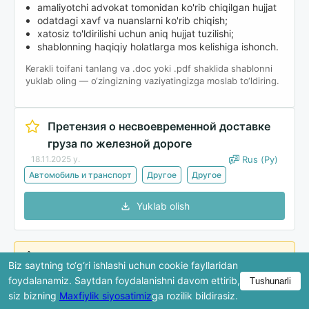
amaliyotchi advokat tomonidan ko'rib chiqilgan hujjat
odatdagi xavf va nuanslarni ko'rib chiqish;
xatosiz to'ldirilishi uchun aniq hujjat tuzilishi;
shablonning haqiqiy holatlarga mos kelishiga ishonch.
Kerakli toifani tanlang va .doc yoki .pdf shaklida shablonni
yuklab oling — o‘zingizning vaziyatingizga moslab to‘ldiring.
Претензия о несвоевременной доставке
груза по железной дороге
18.11.2025 y.
Rus (Ру)
Автомобиль и транспорт
Другое
Другое
Yuklab olish
Ko'rib chiqishda hujjatning faqat bir qismi ko'rsatiladi.
Biz saytning to‘g‘ri ishlashi uchun cookie fayllaridan
To'liq versiya yuklab olingandan keyin mavjud bo'ladi.
foydalanamiz. Saytdan foydalanishni davom ettirib,
Tushunarli
siz bizning
Maxfiylik siyosatimiz
ga rozilik bildirasiz.