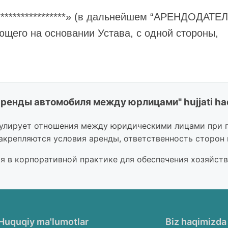
***************» (в дальнейшем “АРЕНДОДАТЕЛЬ”
ющего на основании Устава, с одной стороны,
**********» (в дальнейшем “АРЕНДАТОР”), в лице
аренды автомобиля между юрлицами" hujjati ha
и Устава, с другой стороны,
улирует отношения между юридическими лицами при п
ые в дальнейшем вместе и/или по отдельност
акрепляются условия аренды, ответственность сторон 
ли Настоящий Договор (в дальнейшем по текс
я в корпоративной практике для обеспечения хозяйств
мет договора.
ЕНДОДАТЕЛЬ предоставляет АРЕНДАТОРУ в аре
Huquqiy ma'lumotlar
Biz haqimizda
***, гос. номер ******** именуемое в дальнейш