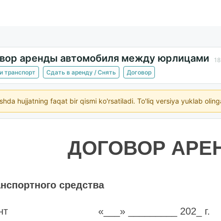
вор аренды автомобиля между юрлицами
18
и транспорт
Сдать в аренду / Снять
Договор
ishda hujjatning faqat bir qismi ko'rsatiladi. To'liq versiya yuklab oli
ДОГОВОР АРЕ
нспортного средства
нт
«___» _________ 202_ г.