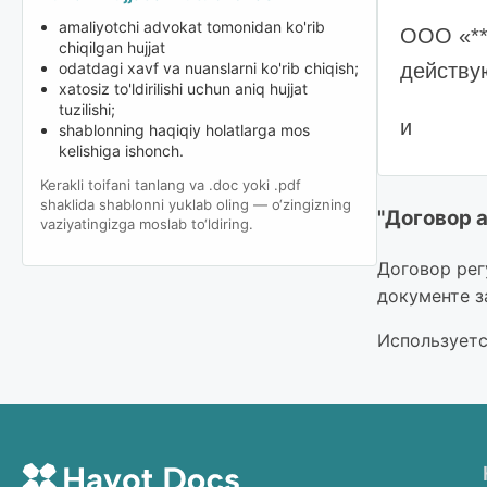
amaliyotchi advokat tomonidan ko'rib
ООО «***
chiqilgan hujjat
действу
odatdagi xavf va nuanslarni ko'rib chiqish;
xatosiz to'ldirilishi uchun aniq hujjat
tuzilishi;
и
shablonning haqiqiy holatlarga mos
kelishiga ishonch.
ООО «***
Kerakli toifani tanlang va .doc yoki .pdf
shaklida shablonni yuklab oling — o‘zingizning
"Договор 
основани
vaziyatingizga moslab to‘ldiring.
Договор рег
именуем
документе з
заключи
Используетс
1. Пред
1.1. АР
********