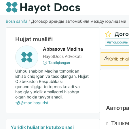
Bosh sahifa
/
Договор аренды автомобиля между юрлицами
Дого
Hujjat muallifi
Автомобиль 
Abbasova Madina
HayotDocs Advokati
Ko'rib chiq
Tasdiqlangan
Ushbu shablon Madina tomonidan
ishlab chiqilgan va tasdiqlangan. Hujjat
O'zbekiston Respublikasi
qonunchiligiga to'liq mos keladi va
haqiqiy yuridik amaliyotni hisobga
olgan holda tayyorlanadi.
@madinayurist
Автотра
г. Ташке
Yuridik hujjatlar kutubxonasi