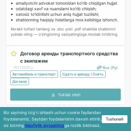
amaliyotchi advokat tomonidan ko'rib chiqilgan hujjat
odatdagi xavf va nuanslarni ko'rib chiqish;
xatosiz to'ldirilishi uchun aniq hujjat tuzilishi;
shablonning haqiqiy holatlarga mos kelishiga ishonch.
Kerakli toifani tanlang va .doc yoki .pdf shaklida shablonni
yuklab oling — o‘zingizning vaziyatingizga moslab to‘ldiring.
Договор аренды транспортного средства
с экипажем
18.11.2025 y.
Rus (Ру)
Автомобиль и транспорт
Сдать в аренду / Снять
Договор
Yuklab olish
Biz saytning to‘g‘ri ishlashi uchun cookie fayllaridan
Ko'rib chiqishda hujjatning faqat bir qismi ko'rsatiladi.
foydalanamiz. Saytdan foydalanishni davom ettirib,
Tushunarli
To'liq versiya yuklab olingandan keyin mavjud bo'ladi.
siz bizning
Maxfiylik siyosatimiz
ga rozilik bildirasiz.