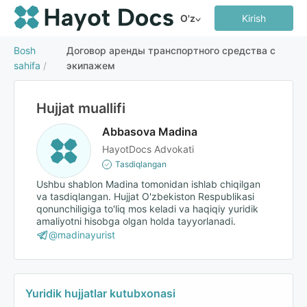
O'z
Kirish
Bosh
Договор аренды транспортного средства с
sahifa
/
экипажем
Hujjat muallifi
Abbasova Madina
HayotDocs Advokati
Tasdiqlangan
Ushbu shablon Madina tomonidan ishlab chiqilgan
va tasdiqlangan. Hujjat O'zbekiston Respublikasi
qonunchiligiga to'liq mos keladi va haqiqiy yuridik
amaliyotni hisobga olgan holda tayyorlanadi.
@madinayurist
Yuridik hujjatlar kutubxonasi